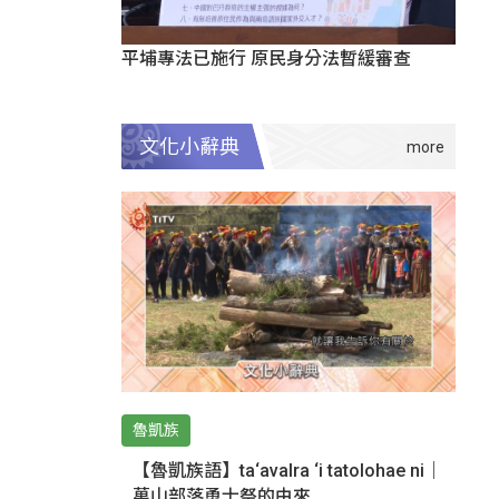
平埔專法已施行 原民身分法暫緩審查
文化小辭典
魯凱族
【魯凱族語】ta‘avalra ‘i tatolohae ni｜
萬山部落勇士祭的由來