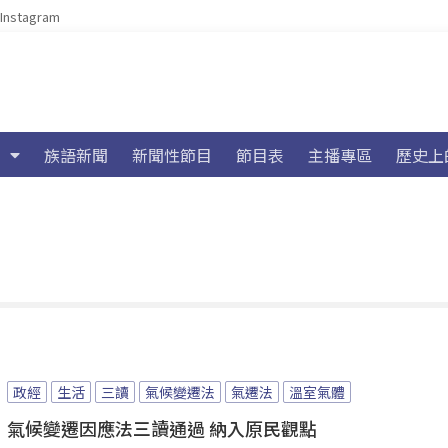
Instagram
族語新聞
新聞性節目
節目表
主播專區
歷史上
政經
生活
三讀
氣候變遷法
氣遷法
溫室氣體
氣候變遷因應法三讀通過 納入原民觀點