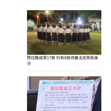
西拉雅成第17族 仍有8族待獲法定原民身
分