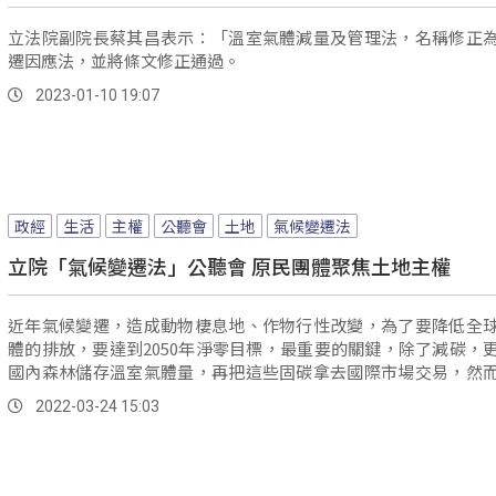
立法院副院長蔡其昌表示：「溫室氣體減量及管理法，名稱修正
遷因應法，並將條文修正通過。
2023-01-10 19:07
政經
生活
主權
公聽會
土地
氣候變遷法
立院「氣候變遷法」公聽會 原民團體聚焦土地主權
近年氣候變遷，造成動物棲息地、作物行性改變，為了要降低全
體的排放，要達到2050年淨零目標，最重要的關鍵，除了減碳，
國內森林儲存溫室氣體量，再把這些固碳拿去國際市場交易，然
怎麼訂？23號在立法院召開「氣候變遷法公聽會」，原民團體再
2022-03-24 15:03
民土地主權問題。