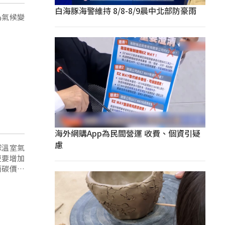
白海豚海警維持 8/8-8/9晨中北部防豪雨
為氣候變
海外網購App為民間營運 收費、個資引疑
慮
球溫室氣
更要增加
而碳價要
度點出原