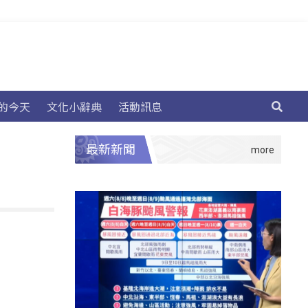
的今天
文化小辭典
活動訊息
最新新聞