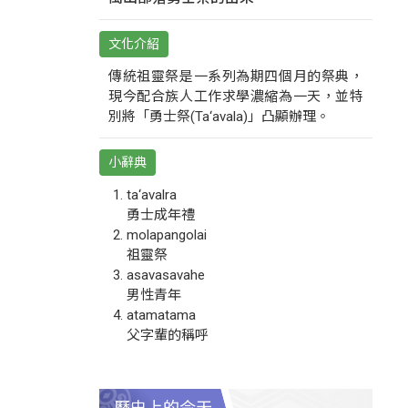
文化介紹
傳統祖靈祭是一系列為期四個月的祭典，
現今配合族人工作求學濃縮為一天，並特
別將「勇士祭(Ta‘avala)」凸顯辦理。
小辭典
ta‘avalra
勇士成年禮
molapangolai
祖靈祭
asavasavahe
男性青年
atamatama
父字輩的稱呼
歷史上的今天