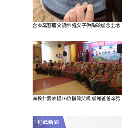
台東窯藝慶父親節 邀父子做陶碗感念土地
南投仁愛表揚16位模範父親 感謝爸爸辛勞
推薦新聞