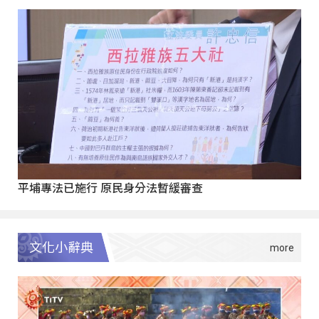
平埔專法已施行 原民身分法暫緩審查
文化小辭典