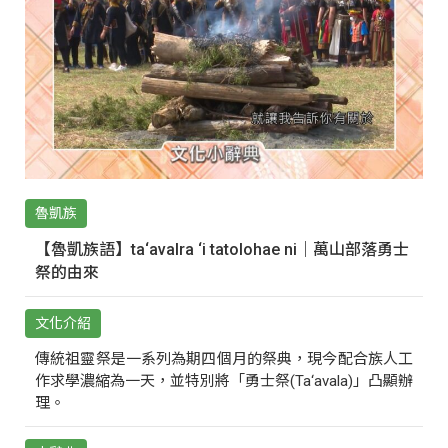
魯凱族
【魯凱族語】ta‘avalra ‘i tatolohae ni｜萬山部落勇士
祭的由來
文化介紹
傳統祖靈祭是一系列為期四個月的祭典，現今配合族人工
作求學濃縮為一天，並特別將「勇士祭(Ta‘avala)」凸顯辦
理。