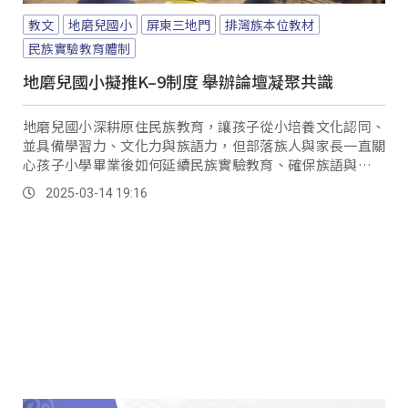
教文
地磨兒國小
屏東三地門
排灣族本位教材
民族實驗教育體制
地磨兒國小擬推K–9制度 舉辦論壇凝聚共識
地磨兒國小深耕原住民族教育，讓孩子從小培養文化認同、
並具備學習力、文化力與族語力，但部落族人與家長一直關
心孩子小學畢業後如何延續民族實驗教育、確保族語與傳統
文化得以延續，部落期盼地磨兒國小推動「K–9」教育體
2025-03-14 19:16
制，讓學生從幼兒園到九年級都能在原校完成民族教育。