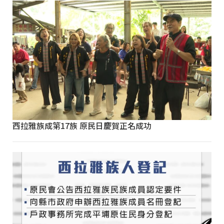
西拉雅族成第17族 原民日慶賀正名成功