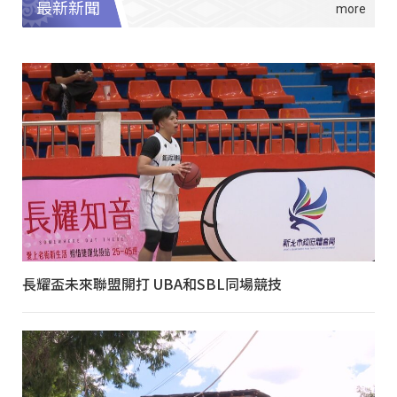
最新新聞
長耀盃未來聯盟開打 UBA和SBL同場競技