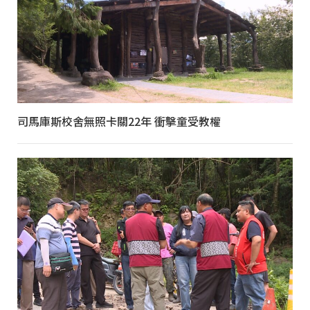
司馬庫斯校舍無照卡關22年 衝擊童受教權