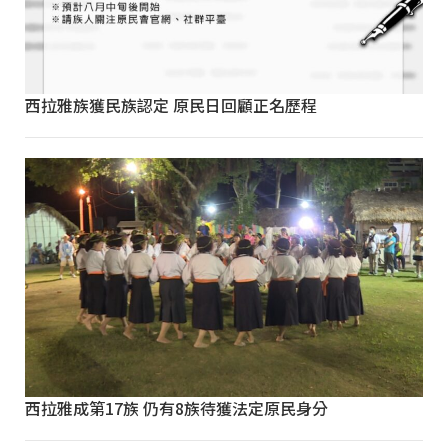
西拉雅族獲民族認定 原民日回顧正名歷程
西拉雅成第17族 仍有8族待獲法定原民身分