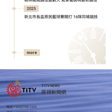
楊柳颱風路徑變數大 氣象署說明最新路徑
2025
新北市長盃原民籃球賽開打 16隊同場競技
more
TITV NEWS
原視新聞網
電話：(02)2788-1600