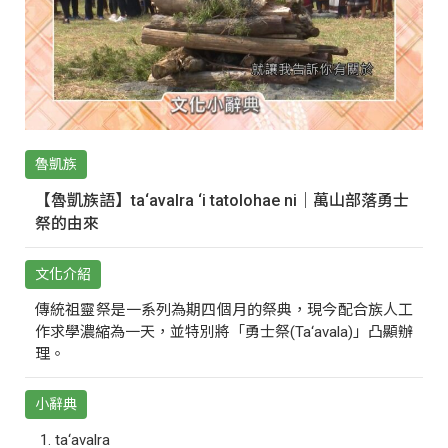
魯凱族
【魯凱族語】ta‘avalra ‘i tatolohae ni｜萬山部落勇士
祭的由來
文化介紹
傳統祖靈祭是一系列為期四個月的祭典，現今配合族人工
作求學濃縮為一天，並特別將「勇士祭(Ta‘avala)」凸顯辦
理。
小辭典
ta‘avalra