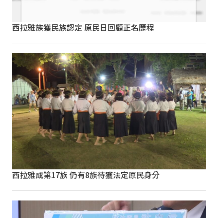
西拉雅族獲民族認定 原民日回顧正名歷程
西拉雅成第17族 仍有8族待獲法定原民身分