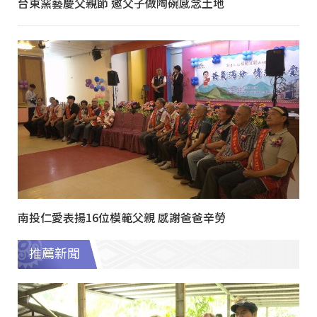
台東窯藝慶父親節 邀父子做陶碗感念土地
南投仁愛表揚16位模範父親 感謝爸爸辛勞
推薦新聞