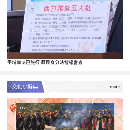
平埔專法已施行 原民身分法暫緩審查
文化小辭典