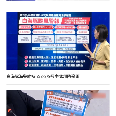
白海豚海警維持 8/8-8/9晨中北部防豪雨