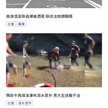
南澳清潔隊員爆毒酒駕 移送法辦調職務
社會
毒駕
瑪家牛角灣溪瀑布溺水意外 男大生送醫不治
社會
溺水意外