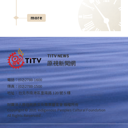
more
TITV NEWS
原視新聞網
電話：(02)2788-1600
傳真：(02)2788-1500
地址：台北市南港區重陽路 120 號 5 樓
財團法人原住民族文化事業基金會 版權所有
Copyright © 2021 Indigenous Peoples Cultural Foundation
All Rights Reserved .