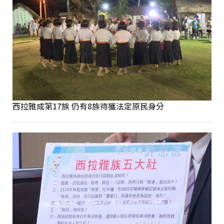
西拉雅成第17族 仍有8族待獲法定原民身分