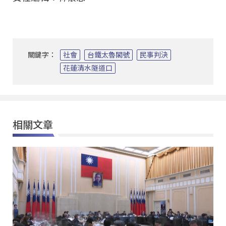
關鍵字：
社會
台鐵太魯閣號
民事判決
花蓮清水隧道口
相關文章