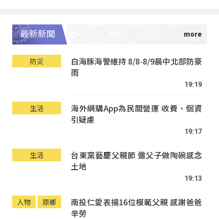
最新新聞
白海豚海警維持 8/8-8/9晨中北部防豪
防災
雨
19:19
海外網購App為民間營運 收費、個資
生活
引疑慮
19:17
台東窯藝慶父親節 邀父子做陶碗感念
生活
土地
19:13
南投仁愛表揚16位模範父親 感謝爸爸
人物
原鄉
辛勞