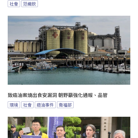
社會
范織欽
致癌油案燒出食安漏洞 朝野籲強化通報、品管
環境
社會
癌油事件
衛福部