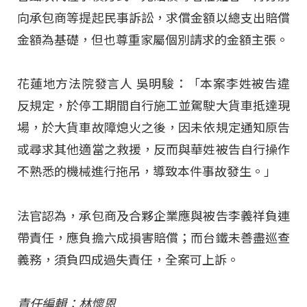
向承包商等提起民事訴訟，求償金額以總支出賠償
金額為基礎，但也尊重家屬個別請求的金額主張。
花蓮地方法院發言人 吳明駿：「本案李姓被告違
反規定，於停工期間自行施工並駕駛大貨車抵達現
場，於大貨車故障熄火之後，因未依規定通知原告
或尋求其他適當之救援，反而與華姓被告自行操作
不熟悉的機械進行拖吊，導致本件事故發生。」
法官認為，承包商及合夥企業應與被告李義祥負連
帶責任，應負擔六成損害賠償；而台鐵未善盡巡查
義務，須負四成過失責任，全案可上訴。
責任編輯：林懷恩