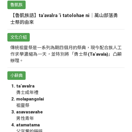
魯凱族
【魯凱族語】ta‘avalra ‘i tatolohae ni｜萬山部落勇
士祭的由來
文化介紹
傳統祖靈祭是一系列為期四個月的祭典，現今配合族人工
作求學濃縮為一天，並特別將「勇士祭(Ta‘avala)」凸顯
辦理。
小辭典
ta‘avalra
勇士成年禮
molapangolai
祖靈祭
asavasavahe
男性青年
atamatama
父字輩的稱呼