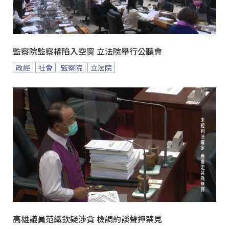
監察院監察權陷入空窗 立法院舉行公聽會
政經
社會
監察院
立法院
高雄議員范織欽疑涉貪 檢調約談聲押禁見