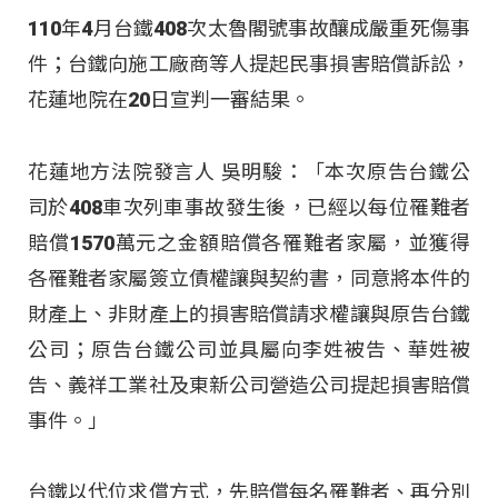
110年4月台鐵408次太魯閣號事故釀成嚴重死傷事
件；台鐵向施工廠商等人提起民事損害賠償訴訟，
花蓮地院在20日宣判一審結果。
花蓮地方法院發言人 吳明駿：「本次原告台鐵公
司於408車次列車事故發生後，已經以每位罹難者
賠償1570萬元之金額賠償各罹難者家屬，並獲得
各罹難者家屬簽立債權讓與契約書，同意將本件的
財產上、非財產上的損害賠償請求權讓與原告台鐵
公司；原告台鐵公司並具屬向李姓被告、華姓被
告、義祥工業社及東新公司營造公司提起損害賠償
事件。」
台鐵以代位求償方式，先賠償每名罹難者、再分別