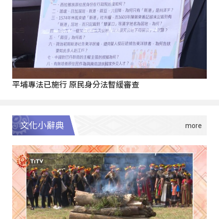
平埔專法已施行 原民身分法暫緩審查
文化小辭典