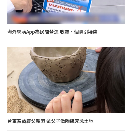
海外網購App為民間營運 收費、個資引疑慮
台東窯藝慶父親節 邀父子做陶碗感念土地