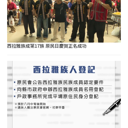
西拉雅族成第17族 原民日慶賀正名成功