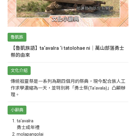
魯凱族
【魯凱族語】ta‘avalra ‘i tatolohae ni｜萬山部落勇士
祭的由來
文化介紹
傳統祖靈祭是一系列為期四個月的祭典，現今配合族人工
作求學濃縮為一天，並特別將「勇士祭(Ta‘avala)」凸顯辦
理。
小辭典
ta‘avalra
勇士成年禮
molapangolai