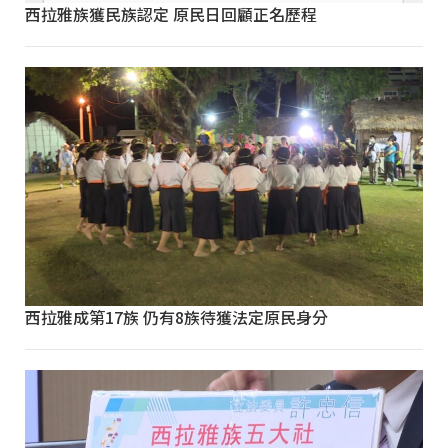
西拉雅族獲民族認定 原民日回顧正名歷程
西拉雅成第17族 仍有8族待獲法定原民身分