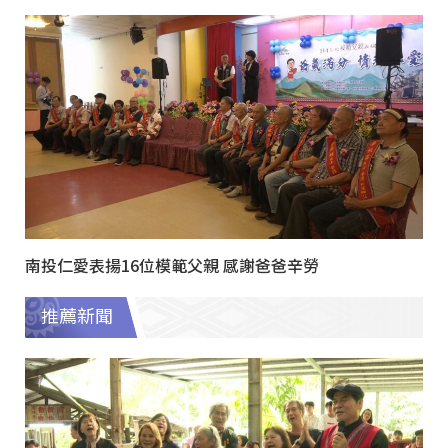
南投仁愛表揚16位模範父親 感謝爸爸辛勞
推薦新聞