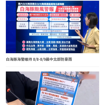
白海豚海警維持 8/8-8/9晨中北部防豪雨