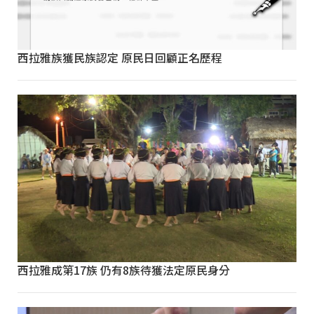
西拉雅族獲民族認定 原民日回顧正名歷程
西拉雅成第17族 仍有8族待獲法定原民身分