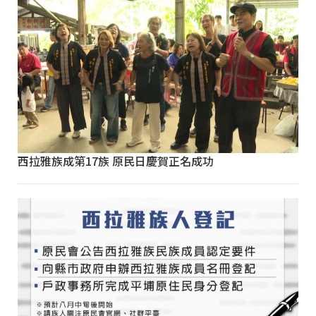
西拉雅族成第17族 原民日慶賀正名成功