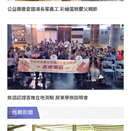
公益團邀愛國浦長輩義工 彩繪蛋糕慶父親節
族語認證首推在地測驗 屏東舉辦說明會
推薦新聞