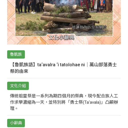
魯凱族
【魯凱族語】ta‘avalra ‘i tatolohae ni｜萬山部落勇士
祭的由來
文化介紹
傳統祖靈祭是一系列為期四個月的祭典，現今配合族人工
作求學濃縮為一天，並特別將「勇士祭(Ta‘avala)」凸顯辦
理。
小辭典