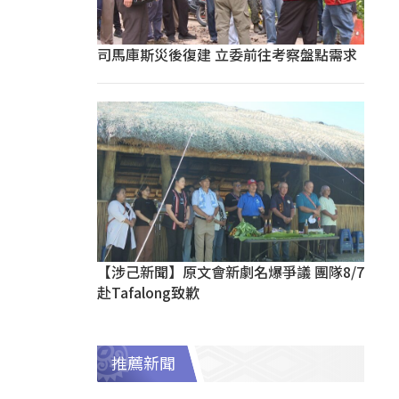
司馬庫斯災後復建 立委前往考察盤點需求
【涉己新聞】原文會新劇名爆爭議 團隊8/7
赴Tafalong致歉
推薦新聞