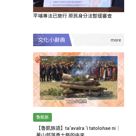
平埔專法已施行 原民身分法暫緩審查
文化小辭典
魯凱族
【魯凱族語】ta‘avalra ‘i tatolohae ni｜
萬山部落勇士祭的由來