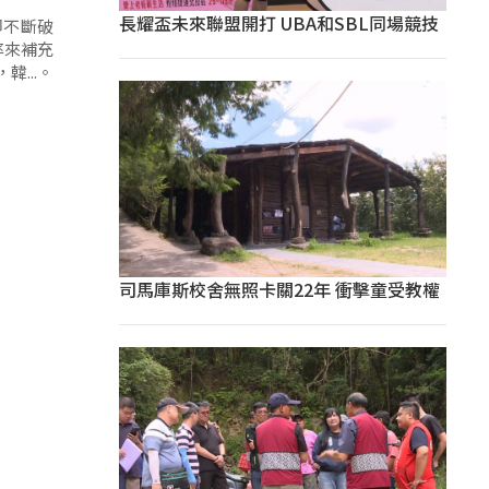
長耀盃未來聯盟開打 UBA和SBL同場競技
卻不斷破
率來補充
...。
司馬庫斯校舍無照卡關22年 衝擊童受教權