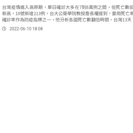
台灣疫情進入高原期，單日確診大多在7到8萬例之間，但死亡數
新高，10號新增213例，台大公衛學院教授詹長權提到，要用死亡
確診率作為防疫指標之一，他分析各國死亡數翻倍時間，台灣13天，韓
2022-06-10 18:08