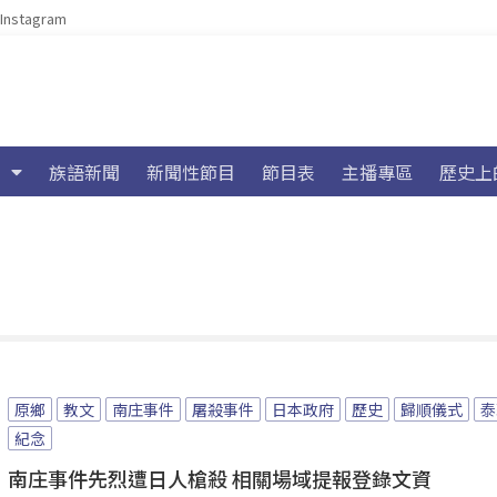
Instagram
族語新聞
新聞性節目
節目表
主播專區
歷史上
原鄉
教文
南庄事件
屠殺事件
日本政府
歷史
歸順儀式
泰
紀念
南庄事件先烈遭日人槍殺 相關場域提報登錄文資