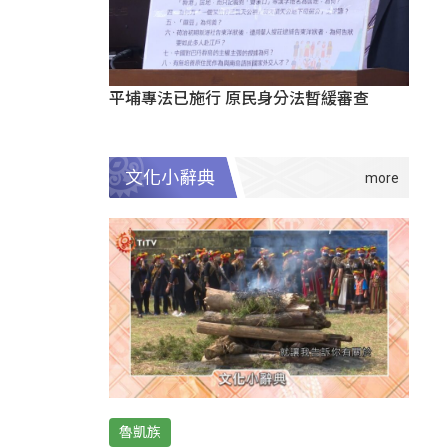
平埔專法已施行 原民身分法暫緩審查
文化小辭典
魯凱族