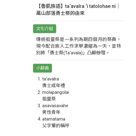
【魯凱族語】ta‘avalra ‘i tatolohae ni｜
萬山部落勇士祭的由來
文化介紹
傳統祖靈祭是一系列為期四個月的祭典，
現今配合族人工作求學濃縮為一天，並特
別將「勇士祭(Ta‘avala)」凸顯辦理。
小辭典
ta‘avalra
勇士成年禮
molapangolai
祖靈祭
asavasavahe
男性青年
atamatama
父字輩的稱呼