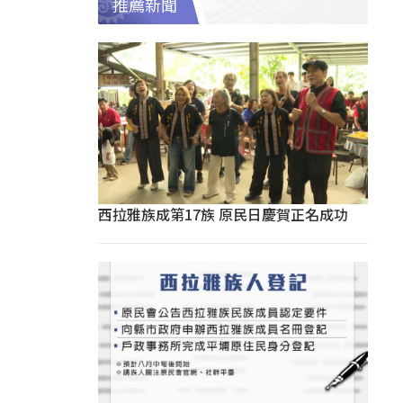
推薦新聞
西拉雅族成第17族 原民日慶賀正名成功