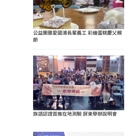
公益團邀愛國浦長輩義工 彩繪蛋糕慶父親
節
族語認證首推在地測驗 屏東舉辦說明會