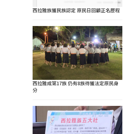
西拉雅族獲民族認定 原民日回顧正名歷程
西拉雅成第17族 仍有8族待獲法定原民身
分