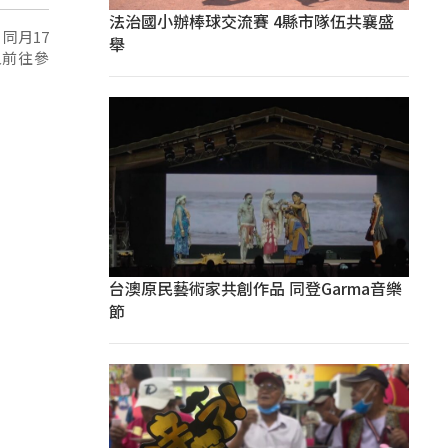
法治國小辦棒球交流賽 4縣市隊伍共襄盛
同月17
舉
人前往參
台澳原民藝術家共創作品 同登Garma音樂
節