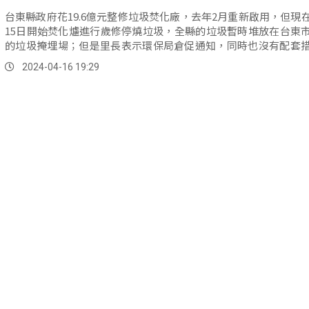
台東縣政府花19.6億元整修垃圾焚化廠，去年2月重新啟用，但現
15日開始焚化爐進行歲修停燒垃圾，全縣的垃圾暫時堆放在台東
的垃圾掩埋場；但是里長表示環保局倉促通知，同時也沒有配套
到縣議會陳情、要求民代查明真相。
2024-04-16 19:29