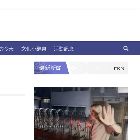
的今天
文化小辭典
活動訊息
最新新聞