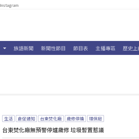
Instagram
族語新聞
新聞性節目
節目表
主播專區
歷史上
生活
倉促通知
台東焚化廠
歲修停燒
環保局
台東焚化廠無預警停爐歲修 垃圾暫置惹議