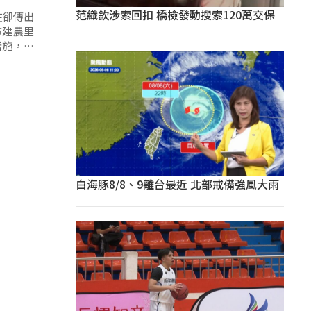
范織欽涉索回扣 橋檢發動搜索120萬交保
在卻傳出
市建農里
措施，並
白海豚8/8、9離台最近 北部戒備強風大雨