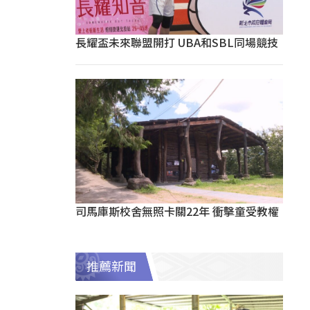
長耀盃未來聯盟開打 UBA和SBL同場競技
司馬庫斯校舍無照卡關22年 衝擊童受教權
推薦新聞