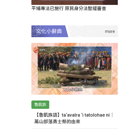
平埔專法已施行 原民身分法暫緩審查
文化小辭典
魯凱族
【魯凱族語】ta‘avalra ‘i tatolohae ni｜
萬山部落勇士祭的由來