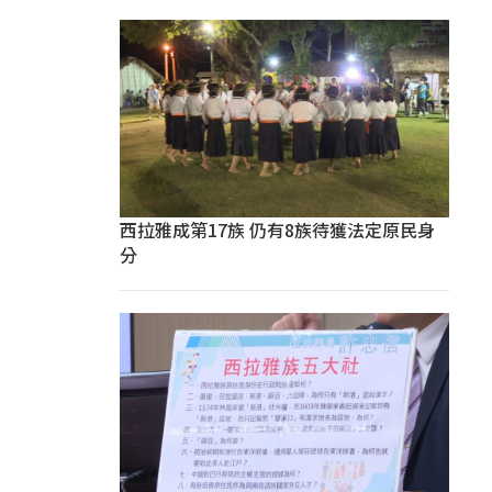
西拉雅成第17族 仍有8族待獲法定原民身
分