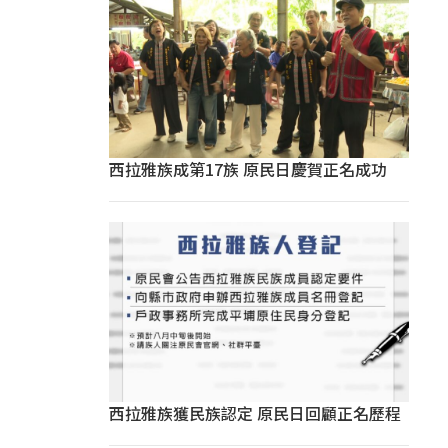
西拉雅族成第17族 原民日慶賀正名成功
西拉雅族獲民族認定 原民日回顧正名歷程