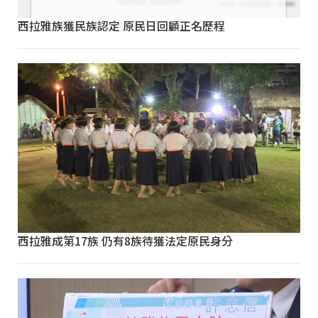
西拉雅族獲民族認定 原民日回顧正名歷程
西拉雅成第17族 仍有8族待獲法定原民身分