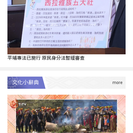
平埔專法已施行 原民身分法暫緩審查
文化小辭典