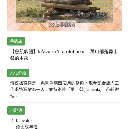
魯凱族
【魯凱族語】ta‘avalra ‘i tatolohae ni｜萬山部落勇士
祭的由來
文化介紹
傳統祖靈祭是一系列為期四個月的祭典，現今配合族人工
作求學濃縮為一天，並特別將「勇士祭(Ta‘avala)」凸顯辦
理。
小辭典
ta‘avalra
勇士成年禮