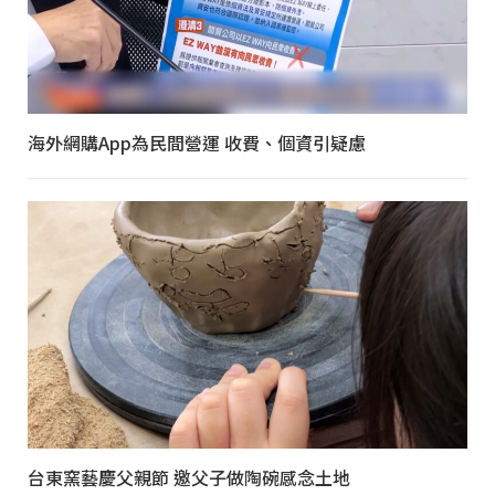
海外網購App為民間營運 收費、個資引疑慮
台東窯藝慶父親節 邀父子做陶碗感念土地