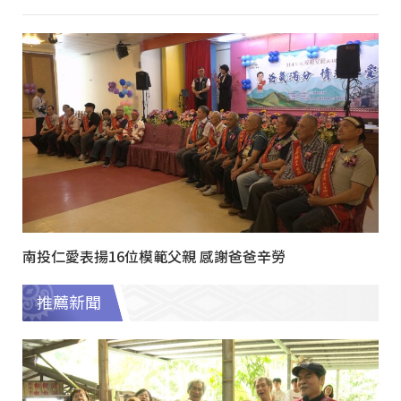
南投仁愛表揚16位模範父親 感謝爸爸辛勞
推薦新聞