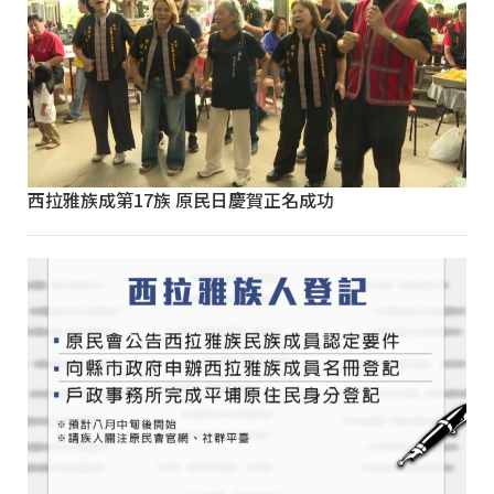
西拉雅族成第17族 原民日慶賀正名成功