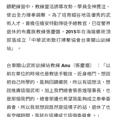
餵靶練習中，教練靈活誘導攻勢，學員全神貫注、
使出全力揮拳踢擊 。為了培育縱谷地區優秀的武
術人才，曾擔任維安特勤隊徒手總教官，已從警界
退休的布農族教練張慶選，2015年在海端鄉崁頂
部落成立「中華武術散打搏擊協會台東關山訓練
站」 。
台東關山武術訓練站教練 Anu（張慶選） ：「以
前在單位的時候也是教徒手戰技、近身格鬥，想說
把自己所學的，能夠回饋鄉民，所以有這想法，想
說推廣這個武術，加上我們總會張恩煌理事長，也
是那個我們的，總會那邊也希望我能夠成立泰拳委
員會，所以我就想說既然是這樣子的話，退休了也
有空檔時間，我就在這邊成立這個委員會 。」