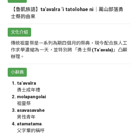
【魯凱族語】ta‘avalra ‘i tatolohae ni｜萬山部落勇
士祭的由來
文化介紹
傳統祖靈祭是一系列為期四個月的祭典，現今配合族人工
作求學濃縮為一天，並特別將「勇士祭(Ta‘avala)」凸顯
辦理。
小辭典
ta‘avalra
勇士成年禮
molapangolai
祖靈祭
asavasavahe
男性青年
atamatama
父字輩的稱呼