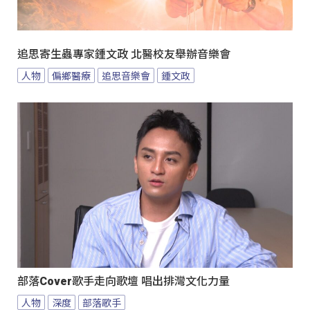
追思寄生蟲專家鍾文政 北醫校友舉辦音樂會
人物
偏鄉醫療
追思音樂會
鍾文政
部落Cover歌手走向歌壇 唱出排灣文化力量
人物
深度
部落歌手