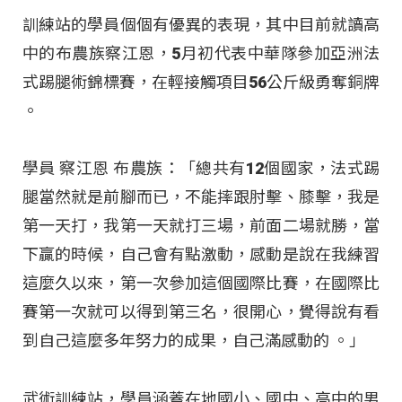
訓練站的學員個個有優異的表現，其中目前就讀高
中的布農族察江恩，5月初代表中華隊參加亞洲法
式踢腿術錦標賽，在輕接觸項目56公斤級勇奪銅牌
。
學員 察江恩 布農族：「總共有12個國家，法式踢
腿當然就是前腳而已，不能摔跟肘擊、膝擊，我是
第一天打，我第一天就打三場，前面二場就勝，當
下贏的時候，自己會有點激動，感動是說在我練習
這麼久以來，第一次參加這個國際比賽，在國際比
賽第一次就可以得到第三名，很開心，覺得說有看
到自己這麼多年努力的成果，自己滿感動的
。」
武術訓練站，學員涵蓋在地國小、國中、高中的男