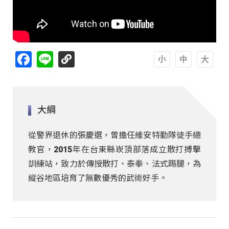
Facebook
Line
A
A
A
大綱
從警界退休的張慶選，曾擔任維安特勤隊徒手總
教官，2015年在台東縣崁頂部落成立散打搏擊
訓練站，致力於傳授散打、泰拳、法式踢腿，為
縱谷地區培育了無數優秀的武術好手。