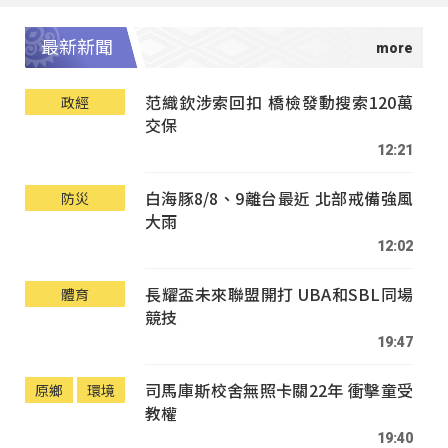
最新新聞
范織欽涉索回扣 橋檢發動搜索120萬
政經
交保
12:21
白海豚8/8、9離台最近 北部戒備強風
防災
大雨
12:02
長耀盃未來聯盟開打 UBA和SBL同場
體育
競技
19:47
司馬庫斯校舍無照卡關22年 衝擊童受
原鄉
環境
教權
19:40