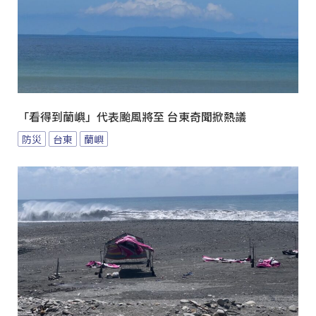
「看得到蘭嶼」代表颱風將至 台東奇聞掀熱議
防災
台東
蘭嶼