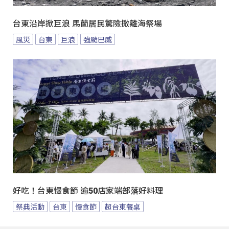
台東沿岸掀巨浪 馬蘭居民驚險撤離海祭場
風災
台東
巨浪
強颱巴威
好吃！台東慢食節 逾50店家端部落好料理
祭典活動
台東
慢食節
超台東餐桌