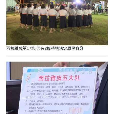
西拉雅成第17族 仍有8族待獲法定原民身分