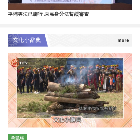
平埔專法已施行 原民身分法暫緩審查
文化小辭典
魯凱族