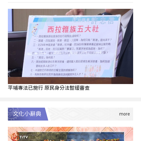
平埔專法已施行 原民身分法暫緩審查
文化小辭典