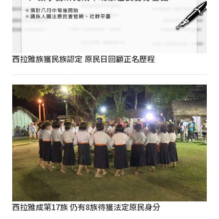
西拉雅族獲民族認定 原民日回顧正名歷程
西拉雅成第17族 仍有8族待獲法定原民身分