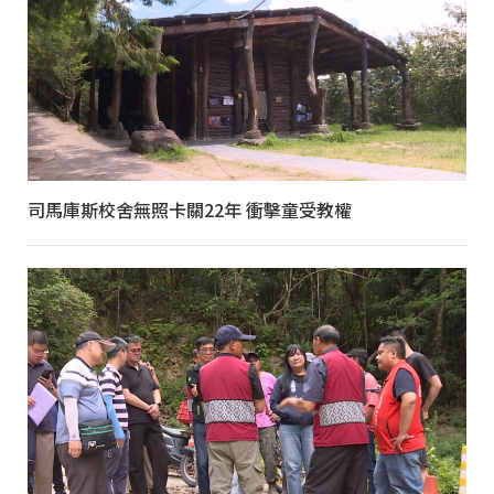
司馬庫斯校舍無照卡關22年 衝擊童受教權