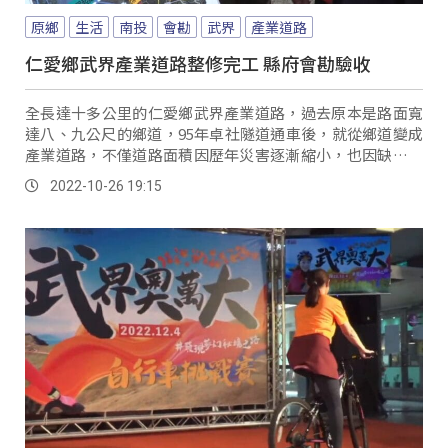
原鄉
生活
南投
會勘
武界
產業道路
仁愛鄉武界產業道路整修完工 縣府會勘驗收
全長達十多公里的仁愛鄉武界產業道路，過去原本是路面寬
達八、九公尺的鄉道，95年卓社隧道通車後，就從鄉道變成
產業道路，不僅道路面積因歷年災害逐漸縮小，也因缺乏修
繕導致路面狀況不佳，讓用路人的行車安全造成...。
2022-10-26 19:15