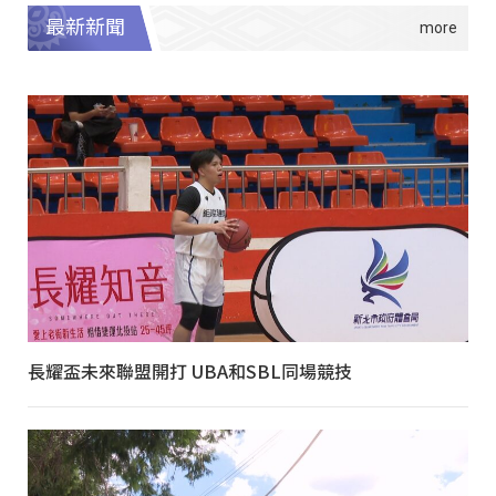
最新新聞
長耀盃未來聯盟開打 UBA和SBL同場競技