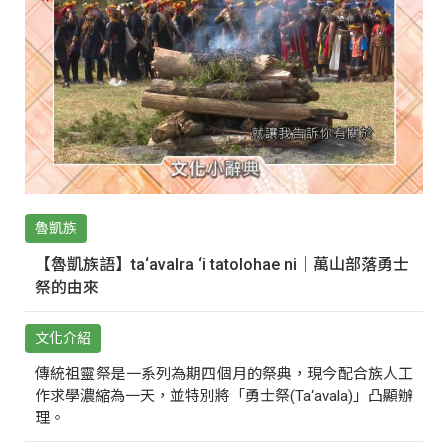
魯凱族
【魯凱族語】ta‘avalra ‘i tatolohae ni｜萬山部落勇士
祭的由來
文化介紹
傳統祖靈祭是一系列為期四個月的祭典，現今配合族人工
作求學濃縮為一天，並特別將「勇士祭(Ta‘avala)」凸顯辦
理。