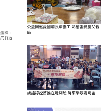
公益團邀愛國浦長輩義工 彩繪蛋糕慶父親
節
從圍欄、
共同打造
族語認證首推在地測驗 屏東舉辦說明會