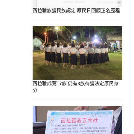
西拉雅族獲民族認定 原民日回顧正名歷程
西拉雅成第17族 仍有8族待獲法定原民身
分