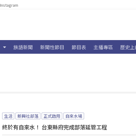
Instagram
族語新聞
新聞性節目
節目表
主播專區
歷史上
生活
新興社部落
正式啟用
自來水場
終於有自來水！ 台東縣府完成部落延管工程