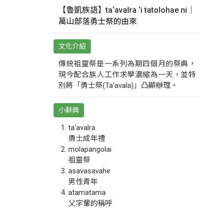
【魯凱族語】ta‘avalra ‘i tatolohae ni｜
萬山部落勇士祭的由來
文化介紹
傳統祖靈祭是一系列為期四個月的祭典，
現今配合族人工作求學濃縮為一天，並特
別將「勇士祭(Ta‘avala)」凸顯辦理。
小辭典
ta‘avalra
勇士成年禮
molapangolai
祖靈祭
asavasavahe
男性青年
atamatama
父字輩的稱呼