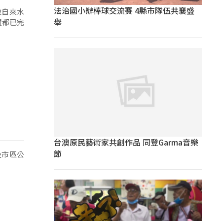
法治國小辦棒球交流賽 4縣市隊伍共襄盛
取自來水
舉
置都已完
台澳原民藝術家共創作品 同登Garma音樂
節
及市區公