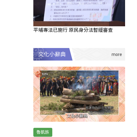
平埔專法已施行 原民身分法暫緩審查
文化小辭典
魯凱族