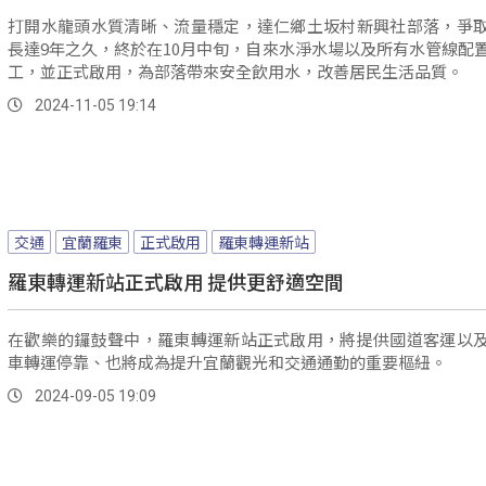
打開水龍頭水質清晰、流量穩定，達仁鄉土坂村新興社部落，爭
長達9年之久，終於在10月中旬，自來水淨水場以及所有水管線配
工，並正式啟用，為部落帶來安全飲用水，改善居民生活品質。
2024-11-05 19:14
交通
宜蘭羅東
正式啟用
羅東轉運新站
羅東轉運新站正式啟用 提供更舒適空間
在歡樂的鑼鼓聲中，羅東轉運新站正式啟用，將提供國道客運以
車轉運停靠、也將成為提升宜蘭觀光和交通通勤的重要樞紐。
2024-09-05 19:09