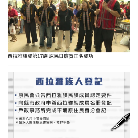
西拉雅族成第17族 原民日慶賀正名成功