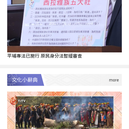
平埔專法已施行 原民身分法暫緩審查
文化小辭典