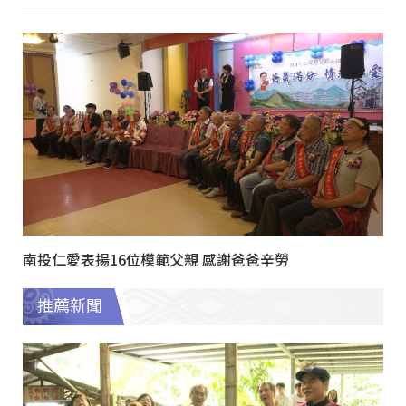
南投仁愛表揚16位模範父親 感謝爸爸辛勞
推薦新聞