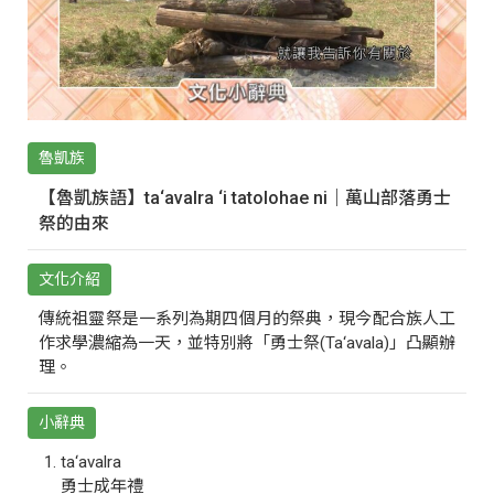
魯凱族
【魯凱族語】ta‘avalra ‘i tatolohae ni｜萬山部落勇士
祭的由來
文化介紹
傳統祖靈祭是一系列為期四個月的祭典，現今配合族人工
作求學濃縮為一天，並特別將「勇士祭(Ta‘avala)」凸顯辦
理。
小辭典
ta‘avalra
勇士成年禮