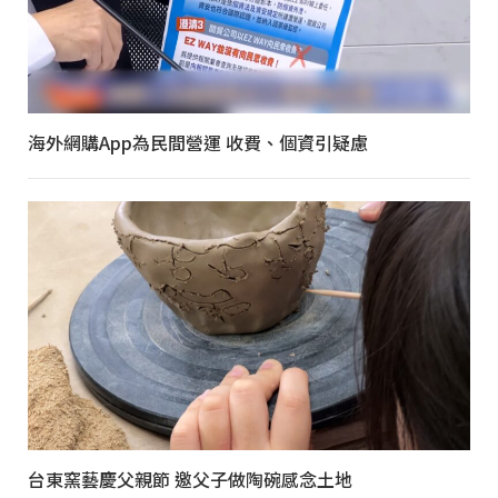
海外網購App為民間營運 收費、個資引疑慮
台東窯藝慶父親節 邀父子做陶碗感念土地