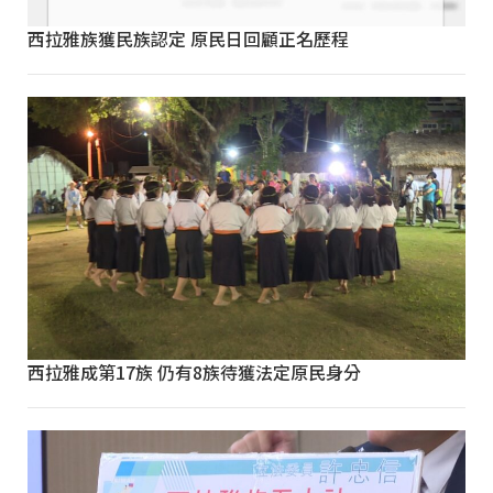
西拉雅族獲民族認定 原民日回顧正名歷程
西拉雅成第17族 仍有8族待獲法定原民身分