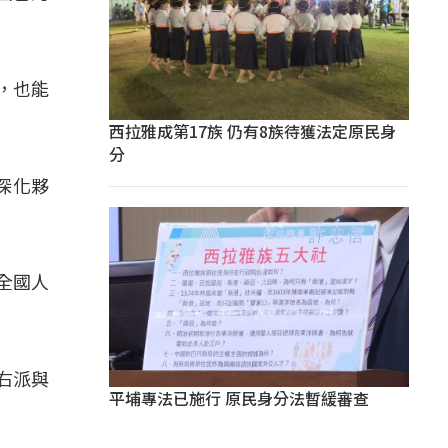
，也能
西拉雅成第17族 仍有8族待獲法定原民身
分
深化夥
全國人
右派與
平埔專法已施行 原民身分法暫緩審查