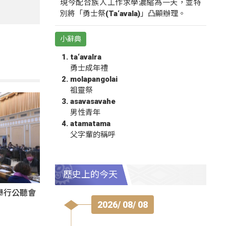
現今配合族人工作求學濃縮為一天，並特
別將「勇士祭(Ta‘avala)」凸顯辦理。
小辭典
ta‘avalra
勇士成年禮
molapangolai
祖靈祭
asavasavahe
男性青年
atamatama
父字輩的稱呼
歷史上的今天
舉行公聽會
2026/ 08/ 08