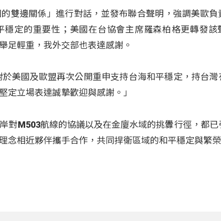
國的雙邊關係」進行對話，並發布聯合聲明，強調美歐負
平穩定的重要性；美國在台協會主席羅森柏格更轉發該
舉足輕重，我外交部也表達感謝。
對於美國及歐盟再次公開重申支持台海和平穩定，持台灣
堅定立場表達誠摯歡迎與感謝。」
岸對M503航線的協議以及在金廈水域的挑釁行徑，都已
理念相近夥伴攜手合作，共同捍衛區域的和平穩定與繁