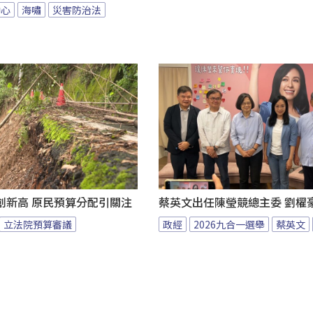
中心
海嘯
災害防治法
創新高 原民預算分配引關注
蔡英文出任陳瑩競總主委 劉櫂
立法院預算審議
政經
2026九合一選舉
蔡英文