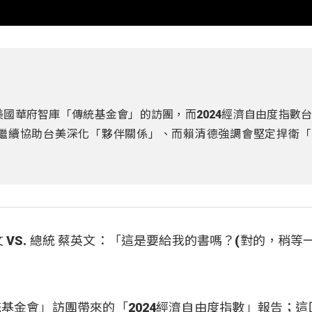
美國華府智庫「傳統基金會」的訪團，而2024經濟自由度指數
繼續協助台美深化「夥伴關係」、而賴清德強調會堅定捍衛「
VS. 總統 蔡英文：「這是要給我的書嗎？(對的，稍等
基金會」訪團帶來的「2024經濟自由度指數」報告；這