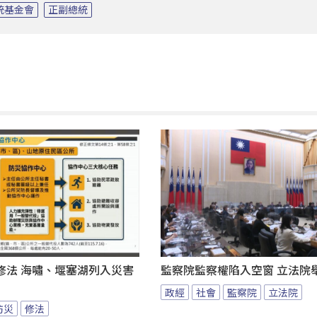
統基金會
正副總統
修法 海嘯、堰塞湖列入災害
監察院監察權陷入空窗 立法院
政經
社會
監察院
立法院
防災
修法