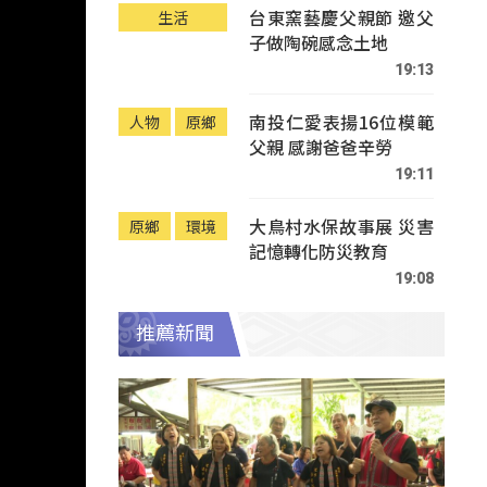
台東窯藝慶父親節 邀父
生活
子做陶碗感念土地
19:13
南投仁愛表揚16位模範
人物
原鄉
父親 感謝爸爸辛勞
19:11
大鳥村水保故事展 災害
原鄉
環境
記憶轉化防災教育
19:08
推薦新聞