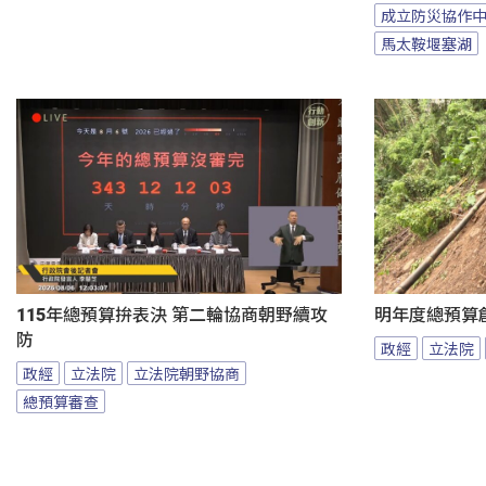
成立防災協作
馬太鞍堰塞湖
115年總預算拚表決 第二輪協商朝野續攻
明年度總預算
防
政經
立法院
政經
立法院
立法院朝野協商
總預算審查