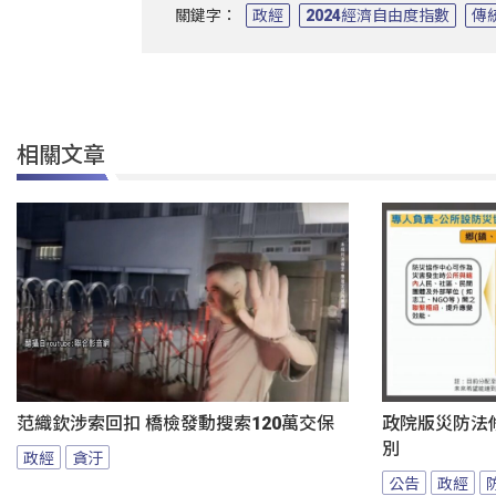
關鍵字：
政經
2024經濟自由度指數
傳
相關文章
范織欽涉索回扣 橋檢發動搜索120萬交保
政院版災防法
別
政經
貪汙
公告
政經