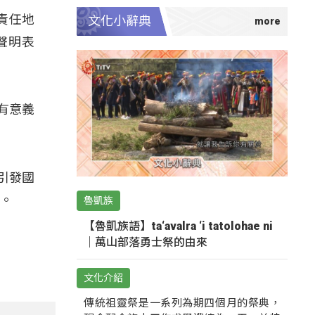
責任地
文化小辭典
聲明表
有意義
引發國
榮。
魯凱族
【魯凱族語】ta‘avalra ‘i tatolohae ni
｜萬山部落勇士祭的由來
文化介紹
傳統祖靈祭是一系列為期四個月的祭典，