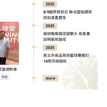
2025
8/9國際原民日 聯合國強調原
民知識重要性
2025
楊柳颱風路徑變數大 氣象署
說明最新路徑
2025
新北市長盃原民籃球賽開打
16隊同場競技
豪當總幹事
陳瑩
more