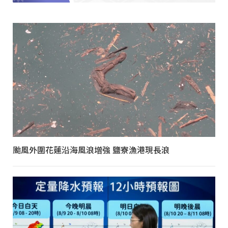
颱風外圍花蓮沿海風浪增強 鹽寮漁港現長浪