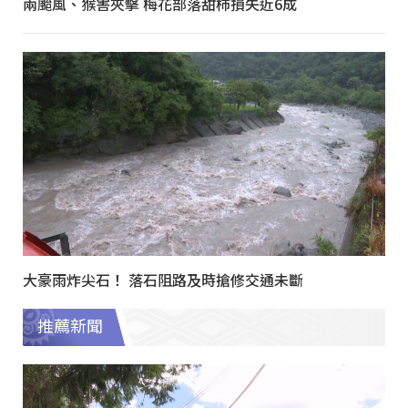
兩颱風、猴害夾擊 梅花部落甜柿損失近6成
大豪雨炸尖石！ 落石阻路及時搶修交通未斷
推薦新聞