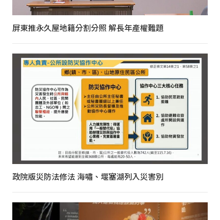
屏東推永久屋地籍分割分照 解長年產權難題
政院版災防法修法 海嘯、堰塞湖列入災害別