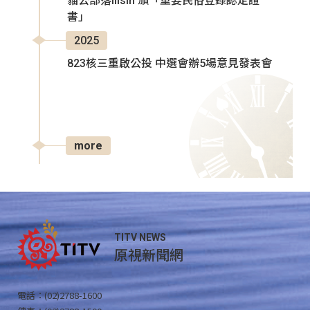
貓公部落Ilisin 頒「重要民俗登錄認定證
書」
2025
823核三重啟公投 中選會辦5場意見發表會
more
TITV NEWS
原視新聞網
電話：(02)2788-1600