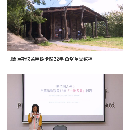
司馬庫斯校舍無照卡關22年 衝擊童受教權