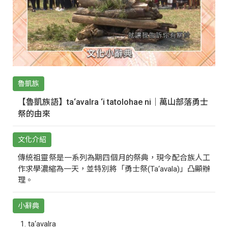
魯凱族
【魯凱族語】ta‘avalra ‘i tatolohae ni｜萬山部落勇士
祭的由來
文化介紹
傳統祖靈祭是一系列為期四個月的祭典，現今配合族人工
作求學濃縮為一天，並特別將「勇士祭(Ta‘avala)」凸顯辦
理。
小辭典
ta‘avalra