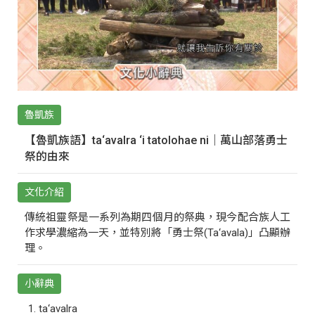
魯凱族
【魯凱族語】ta‘avalra ‘i tatolohae ni｜萬山部落勇士
祭的由來
文化介紹
傳統祖靈祭是一系列為期四個月的祭典，現今配合族人工
作求學濃縮為一天，並特別將「勇士祭(Ta‘avala)」凸顯辦
理。
小辭典
ta‘avalra