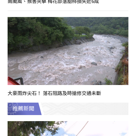
兩颱風、猴害夾擊 梅花部落甜柿損失近6成
大豪雨炸尖石！ 落石阻路及時搶修交通未斷
推薦新聞