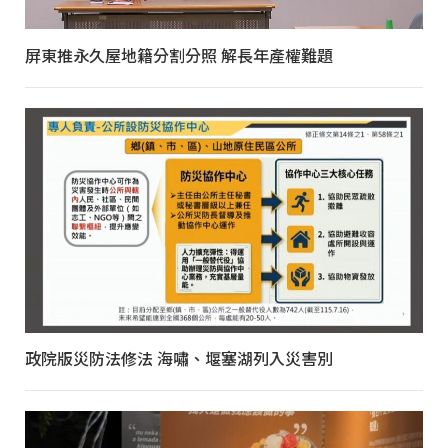
屏東推永久屋地籍分割分照 解長年產權難題
政院版災防法修法 海嘯、堰塞湖列入災害別