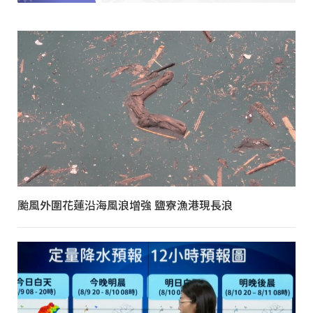
颱風外圍花蓮沿海風浪增強 鹽寮漁港現長浪