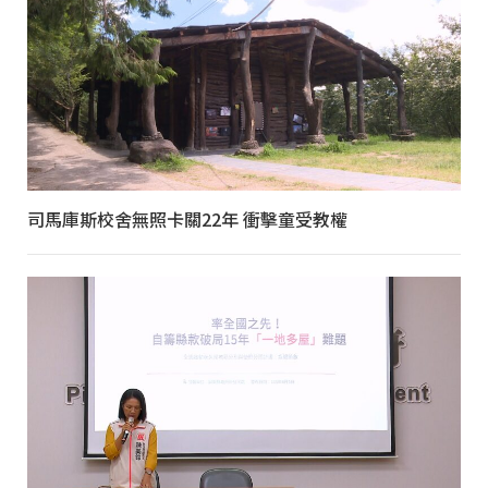
司馬庫斯校舍無照卡關22年 衝擊童受教權