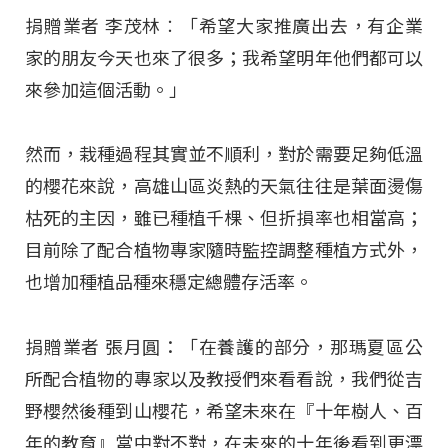
捐贈業者 李茂林︰「希望大家推廣出去，有企業
家的朋友今天也來了很多；我希望明年他們都可以
來參加這個活動。」
然而，栽種過程其實並不順利，對於需要足夠低溫
的櫻花來說，高雄山區炎熱的天氣往往是葉面燙傷
枯死的主因，雖已種植千棵、但折損率也相當高；
目前除了配合植物專家隨時監控調整種植方式外，
也增加種植品種來穩定總體存活率。
捐贈業者 張月圓：「在養護的部分，那瑪夏區公
所配合植物的專家以及教授們來看看說，我們從吉
野櫻然後種到山櫻花，希望未來在『十年樹人、百
年的教育』當中對不對，在未來的十年後看到更漂