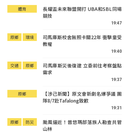
長耀盃未來聯盟開打 UBA和SBL同場
體育
競技
19:47
司馬庫斯校舍無照卡關22年 衝擊童受
原鄉
環境
教權
19:40
司馬庫斯災後復建 立委前往考察盤點
交通
原鄉
需求
19:37
【涉己新聞】原文會新劇名爆爭議 團
原鄉
隊8/7赴Tafalong致歉
19:31
颱風逼近！普悠瑪部落族人勘查共管
原鄉
防災
山林