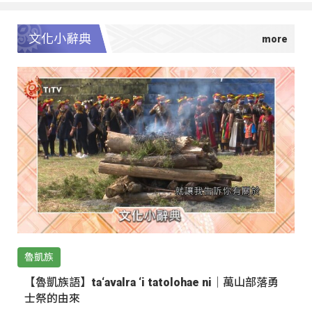
文化小辭典
魯凱族
【魯凱族語】ta‘avalra ‘i tatolohae ni｜萬山部落勇
士祭的由來