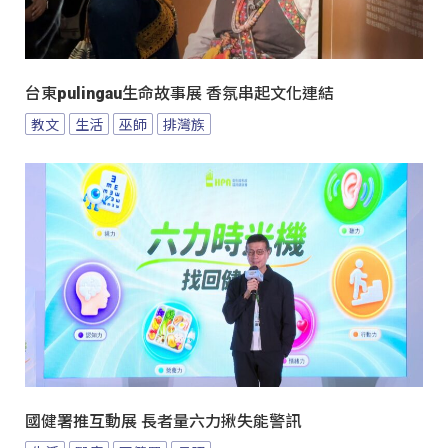
台東pulingau生命故事展 香氛串起文化連結
教文
生活
巫師
排灣族
國健署推互動展 長者量六力揪失能警訊