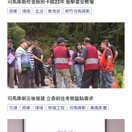
司馬庫斯校舍無照卡關22年 衝擊童受教權
原鄉
環境
生活
教育部
新竹司馬庫斯
司馬庫斯災後復建 立委前往考察盤點需求
交通
原鄉
環境
修復工程
司馬庫斯
颱風影響