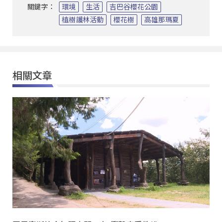
關鍵字：
環境
生活
吉巴谷櫻花公園
植樹護林活動
櫻花樹
高雄那瑪夏
相關文章