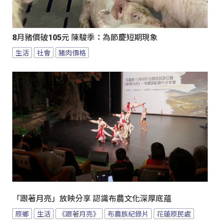
8月豬價破105元 陳駿季：為節慶短期現象
生活
社會
豬肉價格
「跟著月亮」放映分享 認識布農文化深厚底蘊
原鄉
生活
《跟著月亮》
布農族紀錄片
花蓮原民處