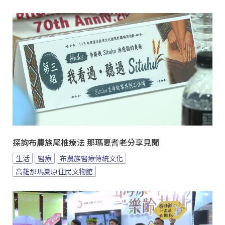
探詢布農族尾椎療法 那瑪夏耆老分享見聞
生活
醫療
布農族醫療傳統文化
高雄那瑪夏原住民文物館