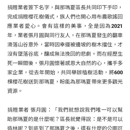
捐贈業者簽下名字，與那瑪夏區長共同印下手印，
完成捐贈櫻花樹儀式，族人們也開心用布農歌謠回
應業者愛心。會有這樣的美事，全是因為2021
年，業者張月圓與同行友人，在那瑪夏發生的翻車
滑落山谷意外，當時因幸運被邊坡的樹木擋住，才
沒有墜落谷底，釀成無法挽回的悲劇。而在經歷生
死一瞬間後，張月圓懷著感恩大自然的心，攜手多
家企業，從去年開始，共同舉辦植樹活動，將600
棵櫻花樹送到那瑪夏，盼能為那瑪夏帶來更多觀光
資源。
捐贈業者 張月圓：「我們就想說我們唯一可以幫
助那瑪夏的是什麼呢？區長就覺得說：是不是可以
造林呢？到底到了那瑪夏之後，還有什麼的公園可