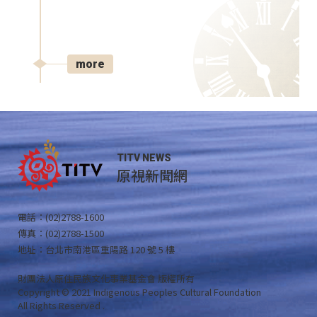
more
TITV NEWS
原視新聞網
電話：(02)2788-1600
傳真：(02)2788-1500
地址：台北市南港區重陽路 120 號 5 樓
財團法人原住民族文化事業基金會 版權所有
Copyright © 2021 Indigenous Peoples Cultural Foundation
All Rights Reserved .