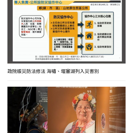
政院版災防法修法 海嘯、堰塞湖列入災害別