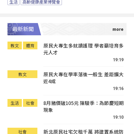
生活
高齡健康產業博覽會
最新新聞
原民大專生多就讀護理 學者籲培育多
教文
體育
元人才
19:19
原民大專在學率落後一般生 差距擴大
教文
近4成
19:16
8月豬價破105元 陳駿季：為節慶短期
生活
社會
現象
19:10
新北原民社宅欠租千萬 將建置系統防
社會