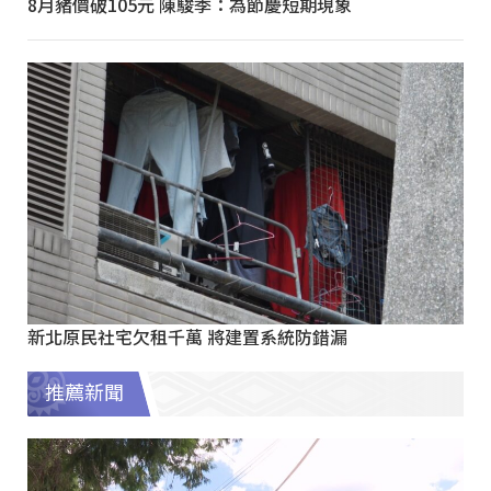
8月豬價破105元 陳駿季：為節慶短期現象
新北原民社宅欠租千萬 將建置系統防錯漏
推薦新聞