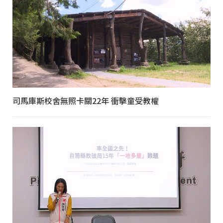
司馬庫斯校舍無照卡關22年 衝擊童受教權