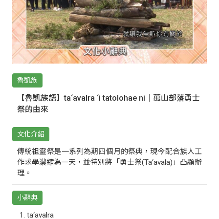
魯凱族
【魯凱族語】ta‘avalra ‘i tatolohae ni｜萬山部落勇士
祭的由來
文化介紹
傳統祖靈祭是一系列為期四個月的祭典，現今配合族人工
作求學濃縮為一天，並特別將「勇士祭(Ta‘avala)」凸顯辦
理。
小辭典
ta‘avalra