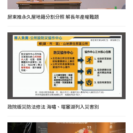
屏東推永久屋地籍分割分照 解長年產權難題
政院版災防法修法 海嘯、堰塞湖列入災害別