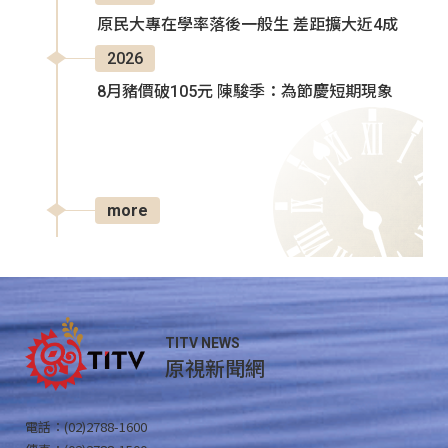
原民大專在學率落後一般生 差距擴大近4成
2026
8月豬價破105元 陳駿季：為節慶短期現象
more
TITV NEWS
原視新聞網
電話：(02)2788-1600