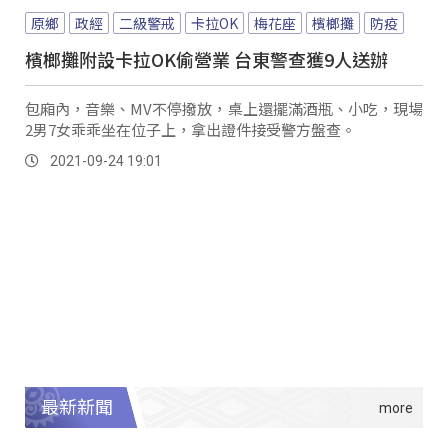
原鄉
政經
二級警戒
卡拉OK
梅花座
檳榔攤
防疫
檳榔攤附設卡拉OK偷營業 台東警查獲9人送辦
包廂內，音樂、MV不停撥放，桌上還擺滿酒瓶、小吃，現場
2男7女乖乖坐在位子上，拿出證件接受警方盤查。
2021-09-24 19:01
最新新聞