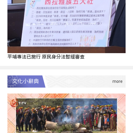
平埔專法已施行 原民身分法暫緩審查
文化小辭典