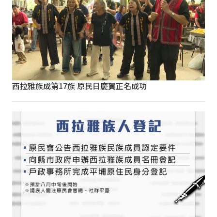
西拉雅族成第17族 原民日慶賀正名成功