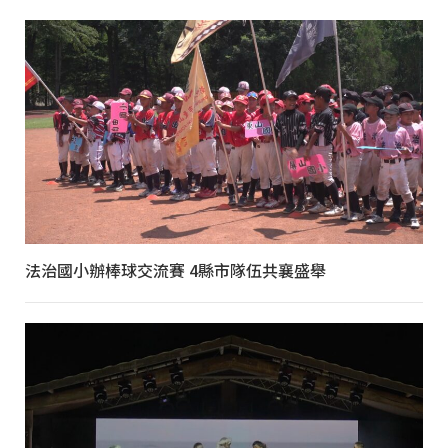
法治國小辦棒球交流賽 4縣市隊伍共襄盛舉