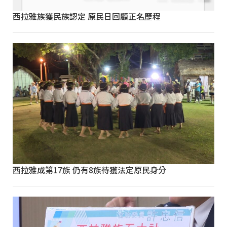
西拉雅族獲民族認定 原民日回顧正名歷程
西拉雅成第17族 仍有8族待獲法定原民身分