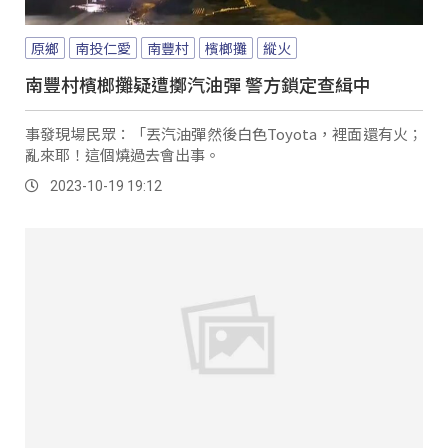
原鄉
南投仁愛
南豐村
檳榔攤
縱火
南豐村檳榔攤疑遭擲汽油彈 警方鎖定查緝中
事發現場民眾：「丟汽油彈然後白色Toyota，裡面還有火；
亂來耶！這個燒過去會出事。
2023-10-19 19:12