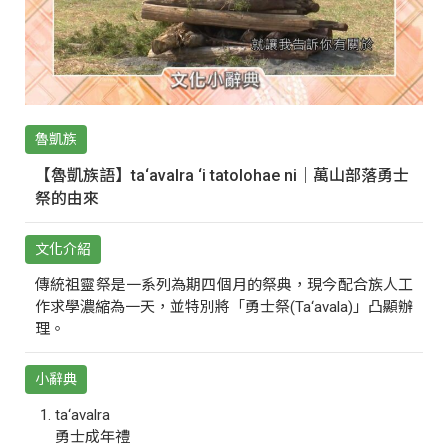
魯凱族
【魯凱族語】ta‘avalra ‘i tatolohae ni｜萬山部落勇士
祭的由來
文化介紹
傳統祖靈祭是一系列為期四個月的祭典，現今配合族人工
作求學濃縮為一天，並特別將「勇士祭(Ta‘avala)」凸顯辦
理。
小辭典
ta‘avalra
勇士成年禮