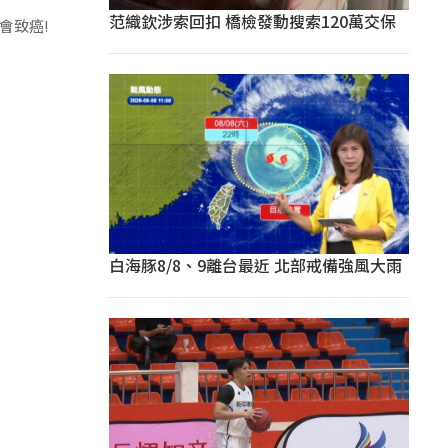
范織欽涉索回扣 橋檢發動搜索120萬交保
會致癌!
白海豚8/8、9離台最近 北部戒備強風大雨