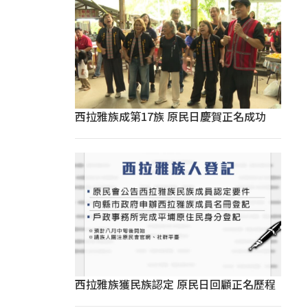
西拉雅族成第17族 原民日慶賀正名成功
西拉雅族獲民族認定 原民日回顧正名歷程