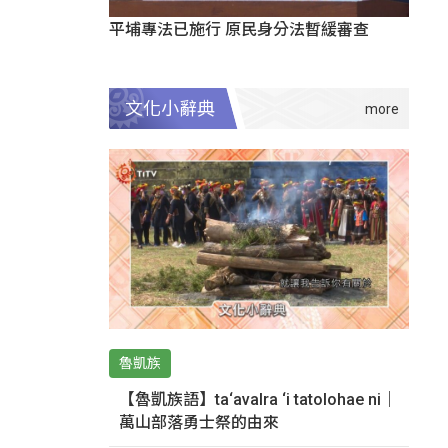
平埔專法已施行 原民身分法暫緩審查
文化小辭典
魯凱族
【魯凱族語】ta‘avalra ‘i tatolohae ni｜
萬山部落勇士祭的由來