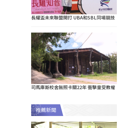
長耀盃未來聯盟開打 UBA和SBL同場競技
司馬庫斯校舍無照卡關22年 衝擊童受教權
推薦新聞