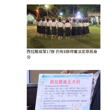
西拉雅成第17族 仍有8族待獲法定原民身
分