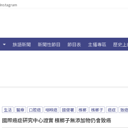
Instagram
族語新聞
新聞性節目
節目表
主播專區
歷史上
生活
醫療
口腔癌
咽喉癌
國健署
檳榔
檳榔子
癌症
致
國際癌症研究中心證實 檳榔子無添加物仍會致癌