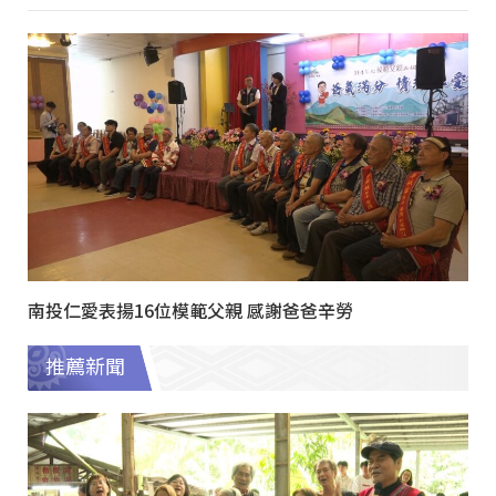
南投仁愛表揚16位模範父親 感謝爸爸辛勞
推薦新聞