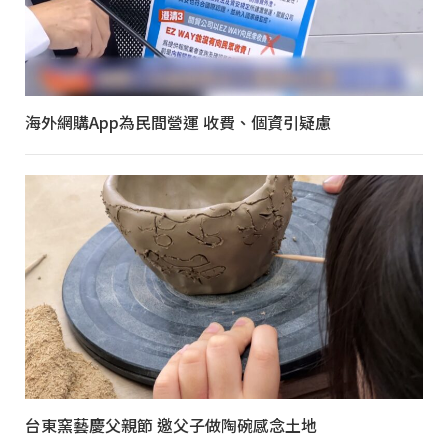
海外網購App為民間營運 收費、個資引疑慮
台東窯藝慶父親節 邀父子做陶碗感念土地