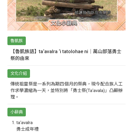
魯凱族
【魯凱族語】ta‘avalra ‘i tatolohae ni｜萬山部落勇士
祭的由來
文化介紹
傳統祖靈祭是一系列為期四個月的祭典，現今配合族人工
作求學濃縮為一天，並特別將「勇士祭(Ta‘avala)」凸顯辦
理。
小辭典
ta‘avalra
勇士成年禮