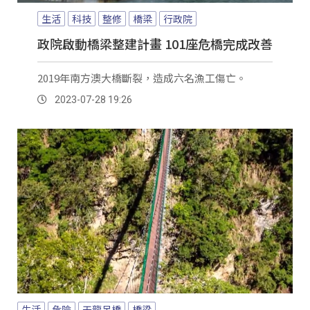
生活
科技
整修
橋梁
行政院
政院啟動橋梁整建計畫 101座危橋完成改善
2019年南方澳大橋斷裂，造成六名漁工傷亡。
2023-07-28 19:26
生活
危險
天龍吊橋
橋梁