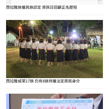
西拉雅族獲民族認定 原民日回顧正名歷程
西拉雅成第17族 仍有8族待獲法定原民身分