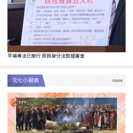
平埔專法已施行 原民身分法暫緩審查
文化小辭典