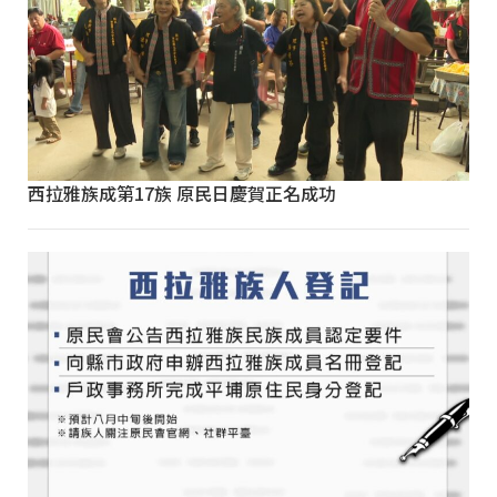
西拉雅族成第17族 原民日慶賀正名成功