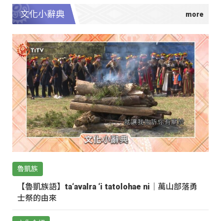
文化小辭典
魯凱族
【魯凱族語】ta‘avalra ‘i tatolohae ni｜萬山部落勇
士祭的由來