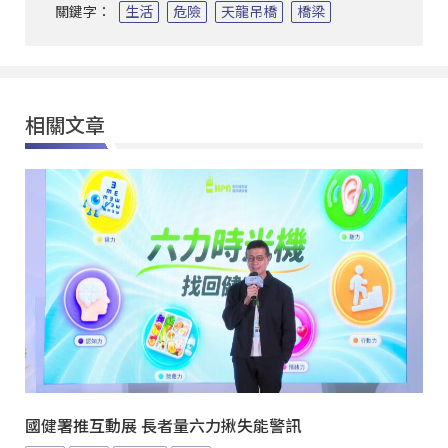
關鍵字：
生活
危險
天龍吊橋
橋梁
相關文章
國健署推互動展 長者量六力揪失能警訊