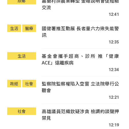
嘉蘭村拚農業轉型 金峰說明會促經驗
原鄉
交流
12:41
國健署推互動展 長者量六力揪失能警
生活
醫療
訊
12:35
基金會攜手超商、診所 推「健康
生活
ACE」遠離疾病
12:34
監察院監察權陷入空窗 立法院舉行公
政經
社會
聽會
12:21
高雄議員范織欽疑涉貪 檢調約談聲押
社會
禁見
12:19