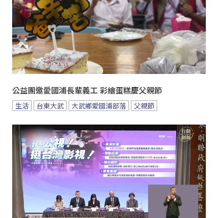
公益團邀愛國浦長輩義工 彩繪蛋糕慶父親節
生活
台東大武
大武鄉愛國浦部落
父親節