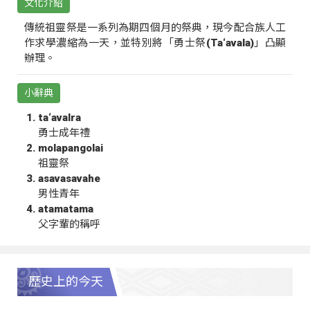
文化介紹
傳統祖靈祭是一系列為期四個月的祭典，現今配合族人工
作求學濃縮為一天，並特別將「勇士祭(Ta‘avala)」凸顯
辦理。
小辭典
ta‘avalra
勇士成年禮
molapangolai
祖靈祭
asavasavahe
男性青年
atamatama
父字輩的稱呼
歷史上的今天