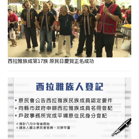
西拉雅族成第17族 原民日慶賀正名成功