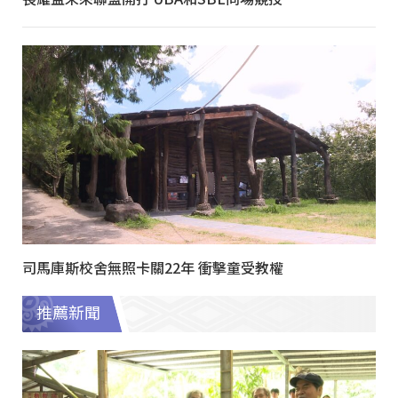
司馬庫斯校舍無照卡關22年 衝擊童受教權
推薦新聞