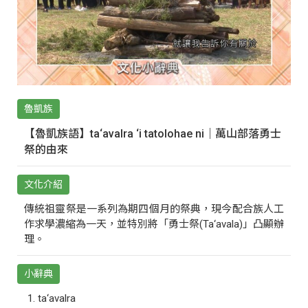
魯凱族
【魯凱族語】ta‘avalra ‘i tatolohae ni｜萬山部落勇士
祭的由來
文化介紹
傳統祖靈祭是一系列為期四個月的祭典，現今配合族人工
作求學濃縮為一天，並特別將「勇士祭(Ta‘avala)」凸顯辦
理。
小辭典
ta‘avalra