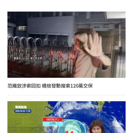
范織欽涉索回扣 橋檢發動搜索120萬交保