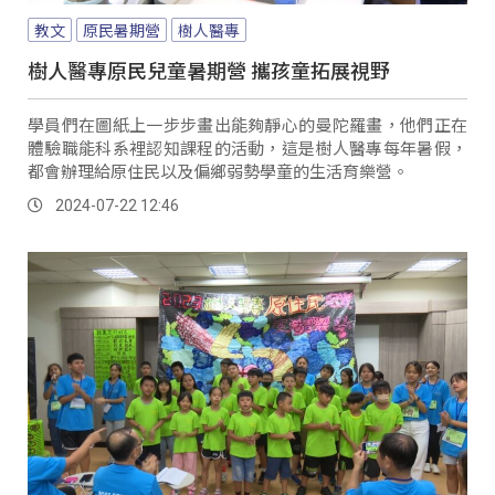
教文
原民暑期營
樹人醫專
樹人醫專原民兒童暑期營 攜孩童拓展視野
學員們在圖紙上一步步畫出能夠靜心的曼陀羅畫，他們正在
體驗職能科系裡認知課程的活動，這是樹人醫專每年暑假，
都會辦理給原住民以及偏鄉弱勢學童的生活育樂營。
2024-07-22 12:46