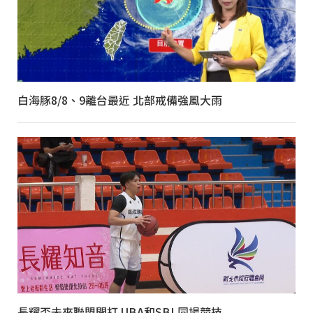
白海豚8/8、9離台最近 北部戒備強風大雨
長耀盃未來聯盟開打 UBA和SBL同場競技