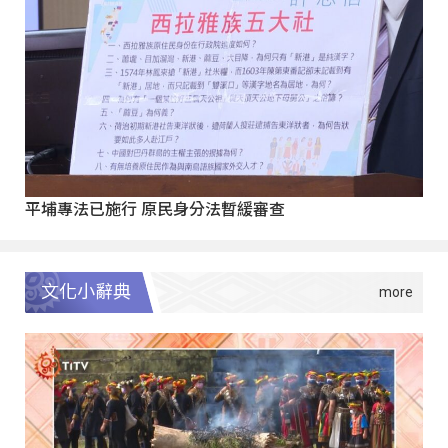
平埔專法已施行 原民身分法暫緩審查
文化小辭典