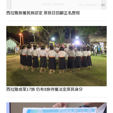
西拉雅族獲民族認定 原民日回顧正名歷程
西拉雅成第17族 仍有8族待獲法定原民身分