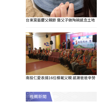
台東窯藝慶父親節 邀父子做陶碗感念土地
南投仁愛表揚16位模範父親 感謝爸爸辛勞
推薦新聞