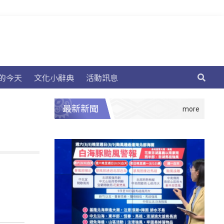
的今天
文化小辭典
活動訊息
最新新聞