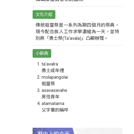
文化介紹
傳統祖靈祭是一系列為期四個月的祭典，
現今配合族人工作求學濃縮為一天，並特
別將「勇士祭(Ta‘avala)」凸顯辦理。
小辭典
ta‘avalra
勇士成年禮
molapangolai
祖靈祭
asavasavahe
男性青年
atamatama
父字輩的稱呼
歷史上的今天