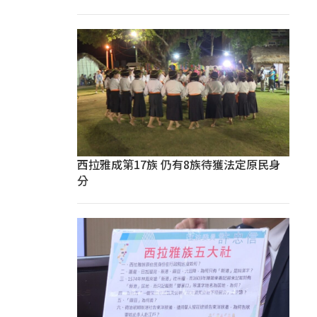
西拉雅成第17族 仍有8族待獲法定原民身
分