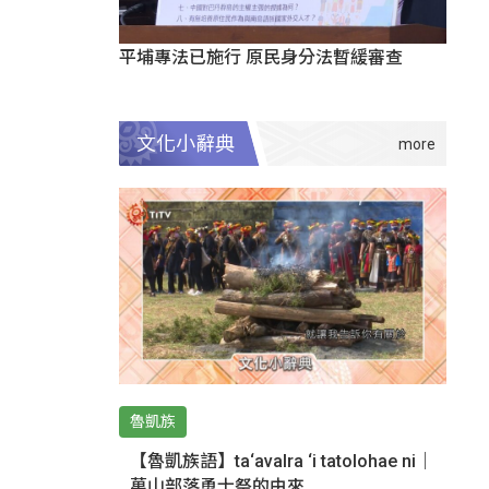
平埔專法已施行 原民身分法暫緩審查
文化小辭典
魯凱族
【魯凱族語】ta‘avalra ‘i tatolohae ni｜
萬山部落勇士祭的由來