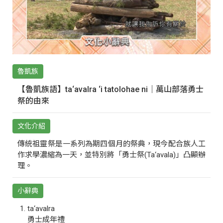
魯凱族
【魯凱族語】ta‘avalra ‘i tatolohae ni｜萬山部落勇士
祭的由來
文化介紹
傳統祖靈祭是一系列為期四個月的祭典，現今配合族人工
作求學濃縮為一天，並特別將「勇士祭(Ta‘avala)」凸顯辦
理。
小辭典
ta‘avalra
勇士成年禮