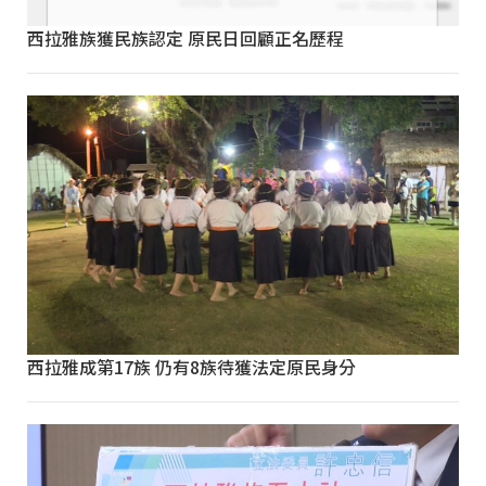
西拉雅族獲民族認定 原民日回顧正名歷程
西拉雅成第17族 仍有8族待獲法定原民身分