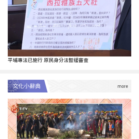
平埔專法已施行 原民身分法暫緩審查
文化小辭典