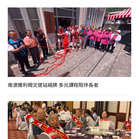
南澳撒利姆文健站揭牌 多元課程陪伴長者