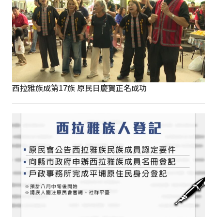
西拉雅族成第17族 原民日慶賀正名成功