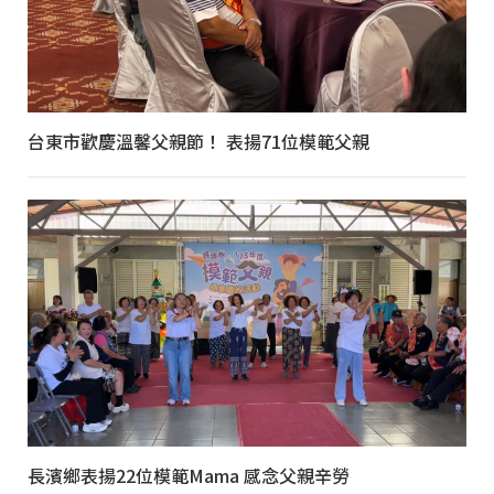
台東市歡慶溫馨父親節！ 表揚71位模範父親
長濱鄉表揚22位模範Mama 感念父親辛勞