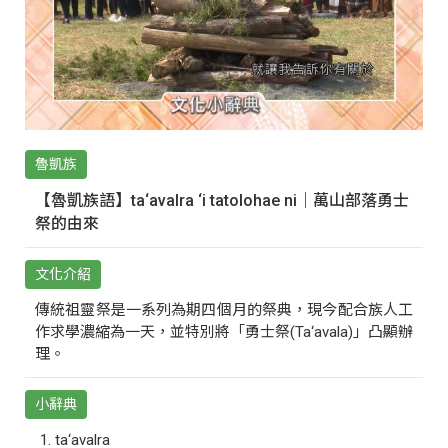
魯凱族
【魯凱族語】ta‘avalra ‘i tatolohae ni｜萬山部落勇士
祭的由來
文化介紹
傳統祖靈祭是一系列為期四個月的祭典，現今配合族人工
作求學濃縮為一天，並特別將「勇士祭(Ta‘avala)」凸顯辦
理。
小辭典
ta‘avalra