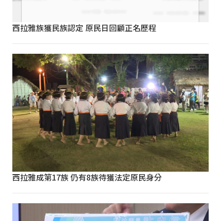
西拉雅族獲民族認定 原民日回顧正名歷程
西拉雅成第17族 仍有8族待獲法定原民身分