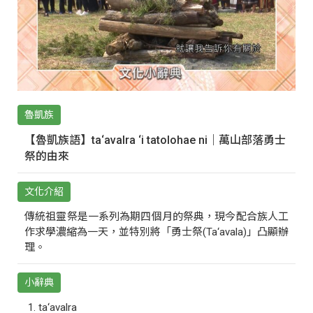
魯凱族
【魯凱族語】ta‘avalra ‘i tatolohae ni｜萬山部落勇士
祭的由來
文化介紹
傳統祖靈祭是一系列為期四個月的祭典，現今配合族人工
作求學濃縮為一天，並特別將「勇士祭(Ta‘avala)」凸顯辦
理。
小辭典
ta‘avalra