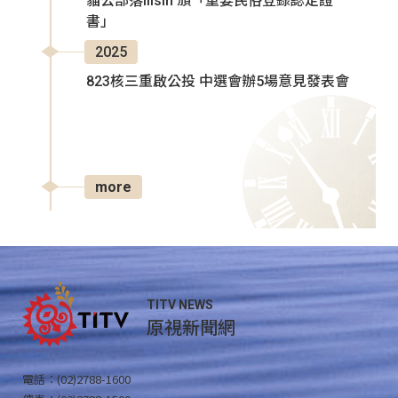
貓公部落Ilisin 頒「重要民俗登錄認定證
書」
2025
823核三重啟公投 中選會辦5場意見發表會
more
TITV NEWS
原視新聞網
電話：(02)2788-1600