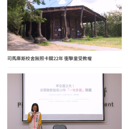
司馬庫斯校舍無照卡關22年 衝擊童受教權