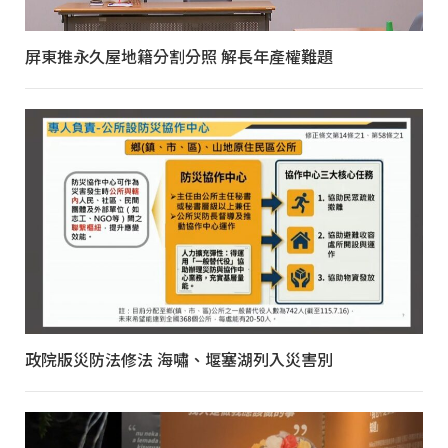
屏東推永久屋地籍分割分照 解長年產權難題
政院版災防法修法 海嘯、堰塞湖列入災害別