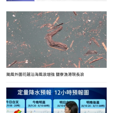
颱風外圍花蓮沿海風浪增強 鹽寮漁港現長浪