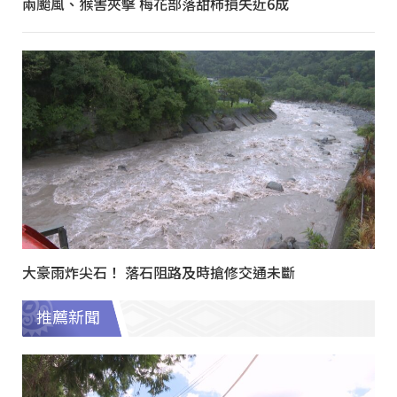
兩颱風、猴害夾擊 梅花部落甜柿損失近6成
大豪雨炸尖石！ 落石阻路及時搶修交通未斷
推薦新聞