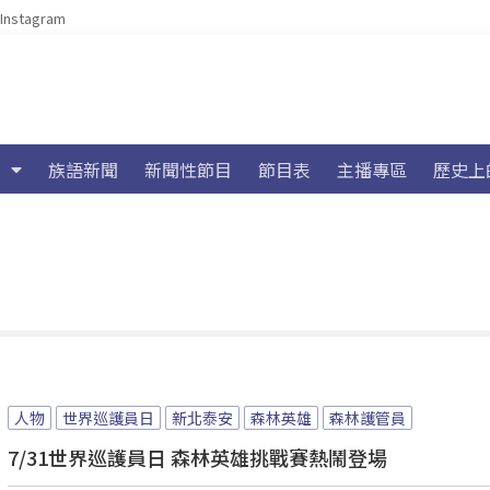
Instagram
族語新聞
新聞性節目
節目表
主播專區
歷史上
人物
世界巡護員日
新北泰安
森林英雄
森林護管員
7/31世界巡護員日 森林英雄挑戰賽熱鬧登場