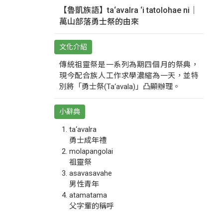
【魯凱族語】ta‘avalra ‘i tatolohae ni｜
萬山部落勇士祭的由來
文化介紹
傳統祖靈祭是一系列為期四個月的祭典，
現今配合族人工作求學濃縮為一天，並特
別將「勇士祭(Ta‘avala)」凸顯辦理。
小辭典
ta‘avalra
勇士成年禮
molapangolai
祖靈祭
asavasavahe
男性青年
atamatama
父字輩的稱呼