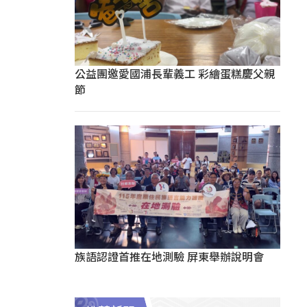
公益團邀愛國浦長輩義工 彩繪蛋糕慶父親
節
族語認證首推在地測驗 屏東舉辦說明會