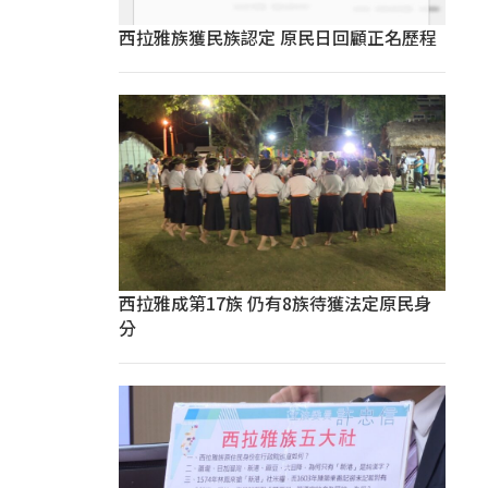
西拉雅族獲民族認定 原民日回顧正名歷程
西拉雅成第17族 仍有8族待獲法定原民身
分