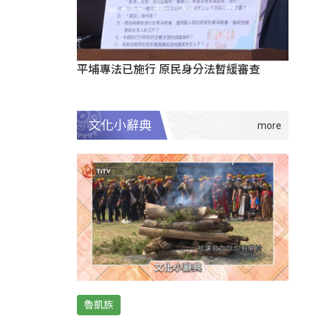
平埔專法已施行 原民身分法暫緩審查
文化小辭典
魯凱族