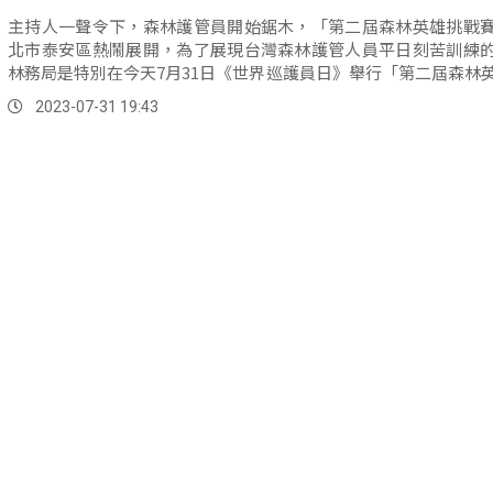
主持人一聲令下，森林護管員開始鋸木，「第二屆森林英雄挑戰
北市泰安區熱鬧展開，為了展現台灣森林護管人員平日刻苦訓練
林務局是特別在今天7月31日《世界巡護員日》舉行「第二屆森林
賽」，讓來自全台八處的護管員，透過競賽互相交流。
2023-07-31 19:43