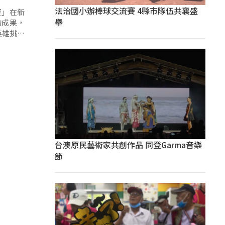
法治國小辦棒球交流賽 4縣市隊伍共襄盛
賽」在新
舉
的成果，
英雄挑戰
台澳原民藝術家共創作品 同登Garma音樂
節