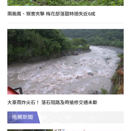
兩颱風、猴害夾擊 梅花部落甜柿損失近6成
大豪雨炸尖石！ 落石阻路及時搶修交通未斷
推薦新聞