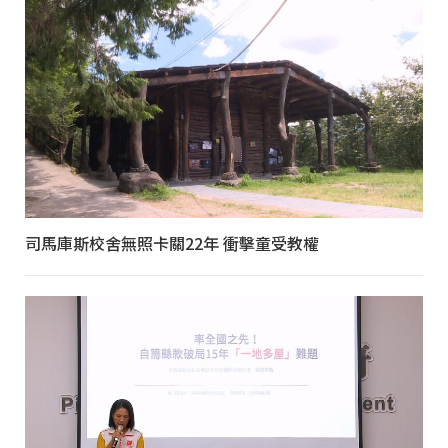
司馬庫斯校舍無照卡關22年 衝擊童受教權