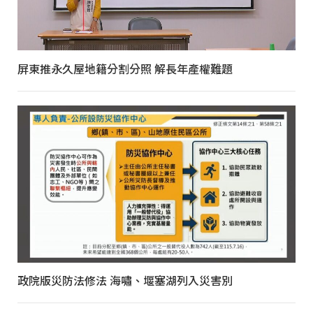
屏東推永久屋地籍分割分照 解長年產權難題
政院版災防法修法 海嘯、堰塞湖列入災害別