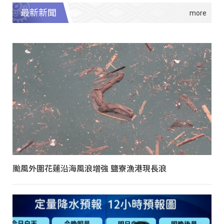
最新新聞
颱風外圍花蓮沿海風浪增強 鹽寮漁港現長浪