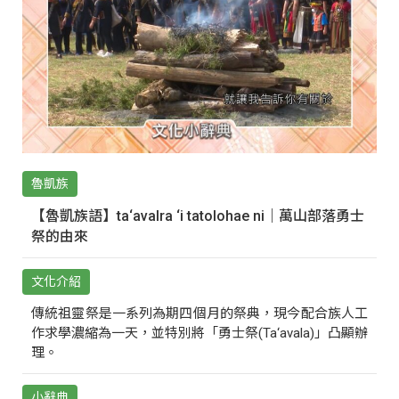
魯凱族
【魯凱族語】ta‘avalra ‘i tatolohae ni｜萬山部落勇士
祭的由來
文化介紹
傳統祖靈祭是一系列為期四個月的祭典，現今配合族人工
作求學濃縮為一天，並特別將「勇士祭(Ta‘avala)」凸顯辦
理。
小辭典