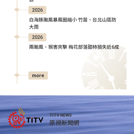
2026
白海豚颱風暴風圈縮小 竹苗、台北山區防
大雨
2026
兩颱風、猴害夾擊 梅花部落甜柿損失近6成
more
TITV NEWS
原視新聞網