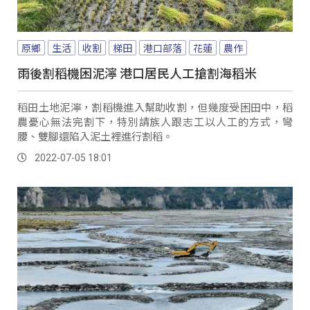
原鄉
生活
收割
梯田
港口部落
花蓮
農作
雨後割稻機困泥濘 港口居民人工搶割海稻米
稻田土地泥濘，割稻機進入幫助收割，但幾度受困田中，稻
農憂心無法完割下，特別請族人跟志工以人工的方式，彎
腰、雙腳還陷入泥土裡進行割稻。
2022-07-05 18:01