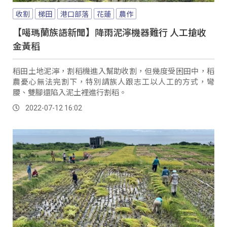
收割
梯田
港口部落
花蓮
農作
【噶瑪蘭族語新聞】降雨泥濘機器難行 人工搶收
金黃稻
稻田土地泥濘，割稻機進入幫助收割，但幾度受困田中，稻
農憂心無法完割下，特別請族人跟志工以人工的方式，彎
腰、雙腳還陷入泥土裡進行割稻。
2022-07-12 16:02