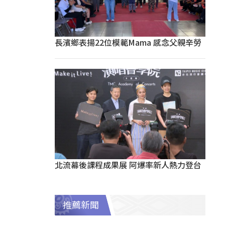
長濱鄉表揚22位模範Mama 感念父親辛勞
北流幕後課程成果展 阿爆率新人熱力登台
推薦新聞