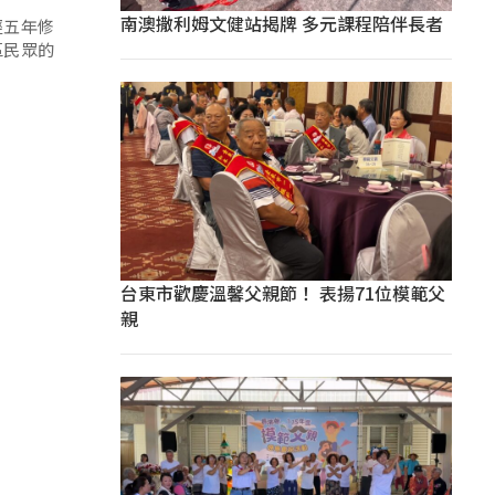
南澳撒利姆文健站揭牌 多元課程陪伴長者
經五年修
區民眾的
台東市歡慶溫馨父親節！ 表揚71位模範父
親