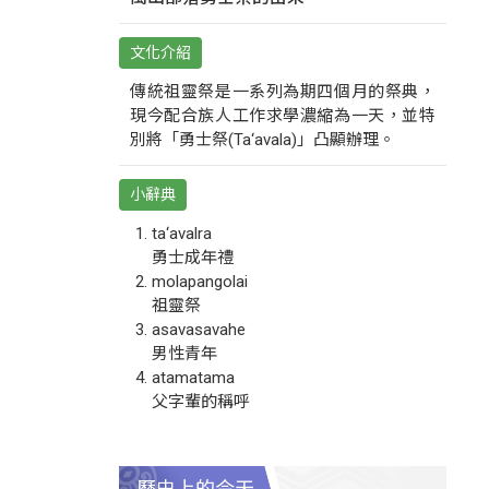
文化介紹
傳統祖靈祭是一系列為期四個月的祭典，
現今配合族人工作求學濃縮為一天，並特
別將「勇士祭(Ta‘avala)」凸顯辦理。
小辭典
ta‘avalra
勇士成年禮
molapangolai
祖靈祭
asavasavahe
男性青年
atamatama
父字輩的稱呼
歷史上的今天