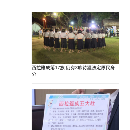
西拉雅成第17族 仍有8族待獲法定原民身
分