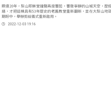
睽違20年，梨山耶穌堂鐘聲再度響起，響徹寧靜的山城天空，歷
繕，才把這棟具有53年歷史的老舊教堂重新翻新，並在大梨山地
期盼中，舉辦剪綵儀式重新啟用。
2022-12-03 19:16