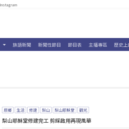
Instagram
族語新聞
新聞性節目
節目表
主播專區
歷史上
原鄉
生活
修建
梨山
梨山耶穌堂
觀光
梨山耶穌堂修建完工 剪綵啟用再現風華