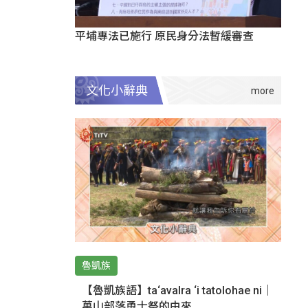
平埔專法已施行 原民身分法暫緩審查
文化小辭典
魯凱族
【魯凱族語】ta‘avalra ‘i tatolohae ni｜
萬山部落勇士祭的由來