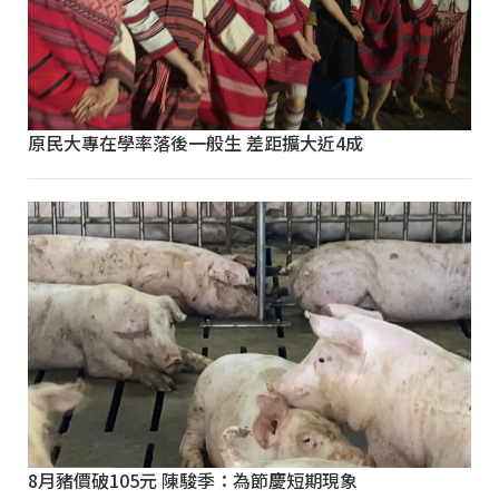
原民大專在學率落後一般生 差距擴大近4成
8月豬價破105元 陳駿季：為節慶短期現象