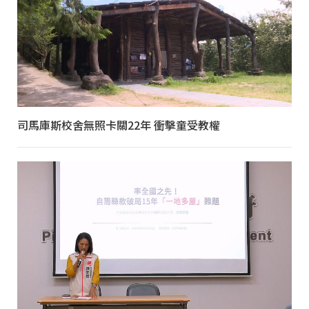
司馬庫斯校舍無照卡關22年 衝擊童受教權