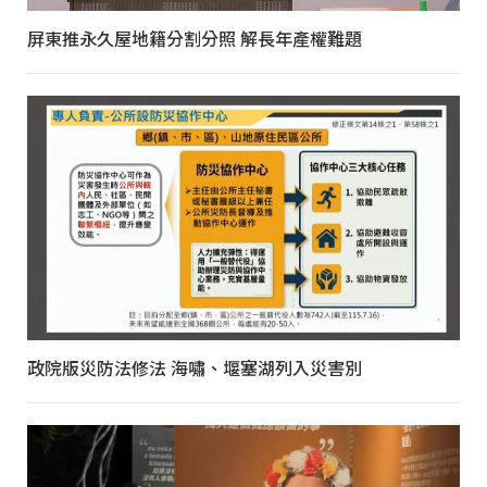
屏東推永久屋地籍分割分照 解長年產權難題
政院版災防法修法 海嘯、堰塞湖列入災害別