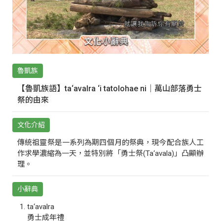
魯凱族
【魯凱族語】ta‘avalra ‘i tatolohae ni｜萬山部落勇士
祭的由來
文化介紹
傳統祖靈祭是一系列為期四個月的祭典，現今配合族人工
作求學濃縮為一天，並特別將「勇士祭(Ta‘avala)」凸顯辦
理。
小辭典
ta‘avalra
勇士成年禮