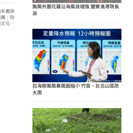
颱風外圍花蓮沿海風浪增強 鹽寮漁港現長
的布農族
浪
獵團：阿
獵文化的
白海豚颱風暴風圈縮小 竹苗、台北山區防
大雨