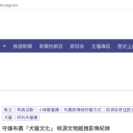
Instagram
族語新聞
新聞性節目
節目表
主播專區
歷史上
教文
祭典活動
小嗨魯獵團
布農族傳統狩獵方式
桃源區原住民
犬獵
阿列夫獵團
守護布農「犬獵文化」 桃源文物館推影像紀錄