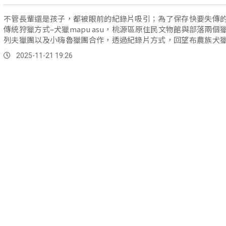
不管長輩還是孩子，都被眼前的紀錄片吸引；為了保存快要失傳
傳統狩獵方式–犬獵mapu asu，桃源區原住民文物館與部落兩個
列夫獵團以及小嗨魯獵團合作，透過紀錄片方式，回望布農族犬
演變和進行，並在20日舉辦影像開幕活動。
2025-11-21 19:26