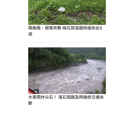
兩颱風、猴害夾擊 梅花部落甜柿損失近6
成
大豪雨炸尖石！ 落石阻路及時搶修交通未
斷