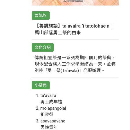
魯凱族
【魯凱族語】ta‘avalra ‘i tatolohae ni｜
萬山部落勇士祭的由來
文化介紹
傳統祖靈祭是一系列為期四個月的祭典，
現今配合族人工作求學濃縮為一天，並特
別將「勇士祭(Ta‘avala)」凸顯辦理。
小辭典
ta‘avalra
勇士成年禮
molapangolai
祖靈祭
asavasavahe
男性青年