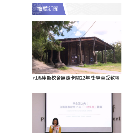
推薦新聞
司馬庫斯校舍無照卡關22年 衝擊童受教權