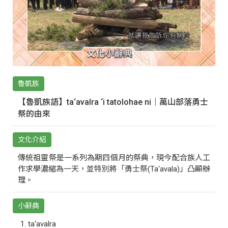
魯凱族
【魯凱族語】ta‘avalra ‘i tatolohae ni｜萬山部落勇士
祭的由來
文化介紹
傳統祖靈祭是一系列為期四個月的祭典，現今配合族人工
作求學濃縮為一天，並特別將「勇士祭(Ta‘avala)」凸顯辦
理。
小辭典
ta‘avalra