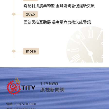
嘉蘭村拚農業轉型 金峰說明會促經驗交流
2026
國健署推互動展 長者量六力揪失能警訊
more
TITV NEWS
原視新聞網
電話：(02)2788-1600