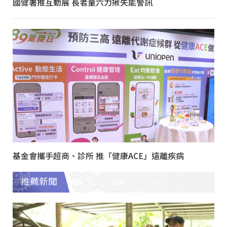
國健署推互動展 長者量六力揪失能警訊
基金會攜手超商、診所 推「健康ACE」遠離疾病
推薦新聞