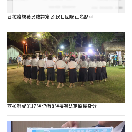
西拉雅族獲民族認定 原民日回顧正名歷程
西拉雅成第17族 仍有8族待獲法定原民身分