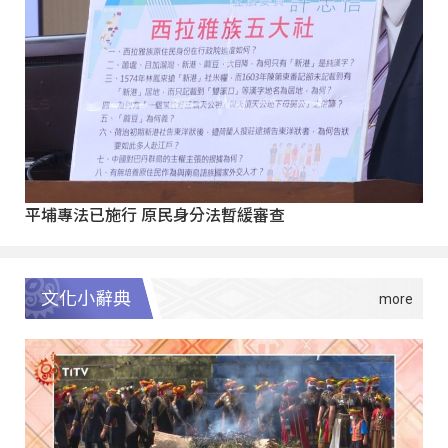
平埔專法已施行 原民身分法暫緩審查
文化小辭典