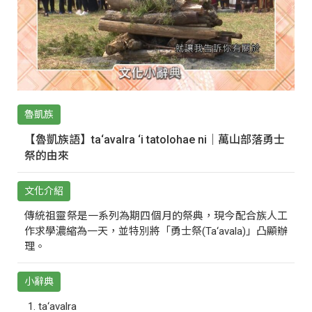
魯凱族
【魯凱族語】ta‘avalra ‘i tatolohae ni｜萬山部落勇士
祭的由來
文化介紹
傳統祖靈祭是一系列為期四個月的祭典，現今配合族人工
作求學濃縮為一天，並特別將「勇士祭(Ta‘avala)」凸顯辦
理。
小辭典
ta‘avalra