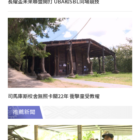
長耀盃未來聯盟開打 UBA和SBL同場競技
司馬庫斯校舍無照卡關22年 衝擊童受教權
推薦新聞