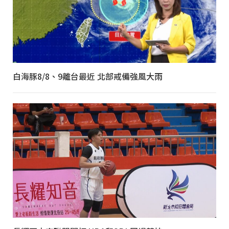
白海豚8/8、9離台最近 北部戒備強風大雨