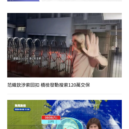
范織欽涉索回扣 橋檢發動搜索120萬交保