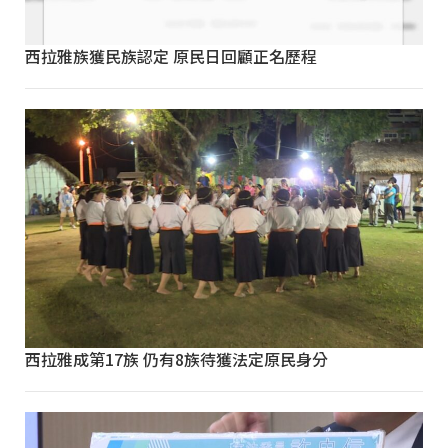
西拉雅族獲民族認定 原民日回顧正名歷程
西拉雅成第17族 仍有8族待獲法定原民身分