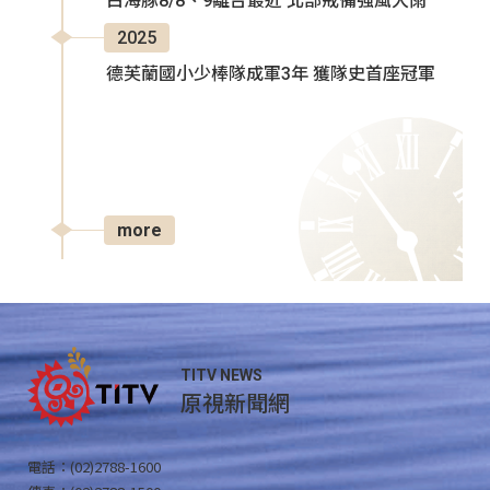
白海豚8/8、9離台最近 北部戒備強風大雨
2025
德芙蘭國小少棒隊成軍3年 獲隊史首座冠軍
more
TITV NEWS
原視新聞網
電話：(02)2788-1600