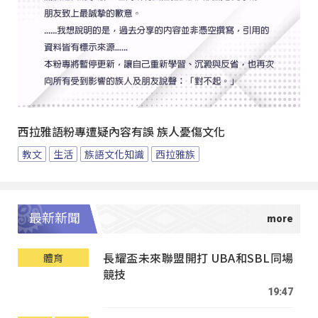
西拉雅語粉專遭疑內容有誤 族人憂傷文化
教文
生活
族語文化知識
西拉雅族
最新新聞
長耀盃未來聯盟開打 UBA和SBL同場
體育
競技
19:47