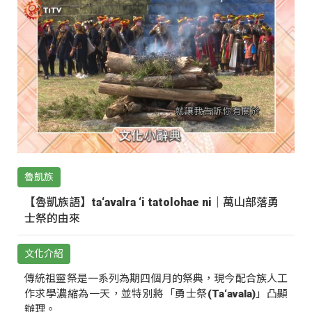
魯凱族
【魯凱族語】ta‘avalra ‘i tatolohae ni｜萬山部落勇
士祭的由來
文化介紹
傳統祖靈祭是一系列為期四個月的祭典，現今配合族人工
作求學濃縮為一天，並特別將「勇士祭(Ta‘avala)」凸顯
辦理。