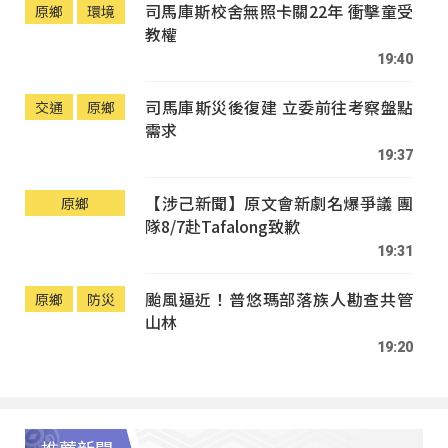
司馬庫斯校舍無照卡關22年 衝擊童受
原鄉
環境
教權
19:40
司馬庫斯災後復建 立委前往考察盤點
交通
原鄉
需求
19:37
【涉己新聞】原文會新劇名爆爭議 團
原鄉
隊8/7赴Tafalong致歉
19:31
颱風逼近！普悠瑪部落族人勘查共管
原鄉
防災
山林
19:20