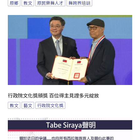
原鄉
教文
原民樂舞人才
舞跨界培訓
行政院文化獎頒獎 百位得主見證多元綻放
教文
藝文
行政院文化獎