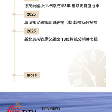
德芙蘭國小少棒隊成軍3年 獲隊史首座冠軍
2025
卓溪鄉父親節感恩表揚活動 獻唱詩歌祝福
2025
新北烏來歡慶父親節 13位模範父親獲表揚
more
TITV NEWS