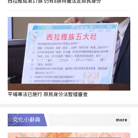
西拉雅成第17族 仍有8族待獲法定原民身分
平埔專法已施行 原民身分法暫緩審查
文化小辭典