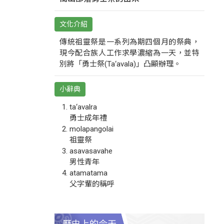
文化介紹
傳統祖靈祭是一系列為期四個月的祭典，
現今配合族人工作求學濃縮為一天，並特
別將「勇士祭(Ta‘avala)」凸顯辦理。
小辭典
ta‘avalra
勇士成年禮
molapangolai
祖靈祭
asavasavahe
男性青年
atamatama
父字輩的稱呼
歷史上的今天