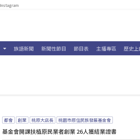
Instagram
族語新聞
新聞性節目
節目表
主播專區
歷史上
都會
創業
桃原大店長
桃園市原住民族發展基金會
基金會開課扶植原民業者創業 26人獲結業證書