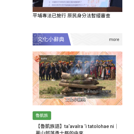
平埔專法已施行 原民身分法暫緩審查
文化小辭典
魯凱族
【魯凱族語】ta‘avalra ‘i tatolohae ni｜
萬山部落勇士祭的由來