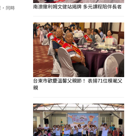
南澳撒利姆文健站揭牌 多元課程陪伴長者
業，同時
台東市歡慶溫馨父親節！ 表揚71位模範父
親