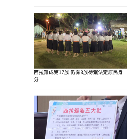
西拉雅成第17族 仍有8族待獲法定原民身
分