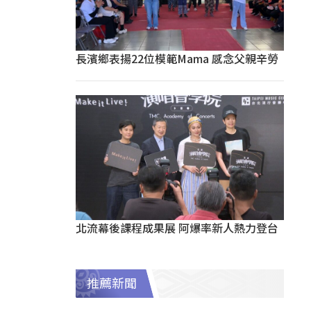
長濱鄉表揚22位模範Mama 感念父親辛勞
北流幕後課程成果展 阿爆率新人熱力登台
推薦新聞