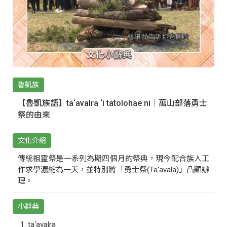
魯凱族
【魯凱族語】ta‘avalra ‘i tatolohae ni｜萬山部落勇士
祭的由來
文化介紹
傳統祖靈祭是一系列為期四個月的祭典，現今配合族人工
作求學濃縮為一天，並特別將「勇士祭(Ta‘avala)」凸顯辦
理。
小辭典
ta‘avalra