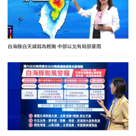
白海豚白天減弱為輕颱 中部以北有局部豪雨