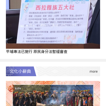
平埔專法已施行 原民身分法暫緩審查
文化小辭典