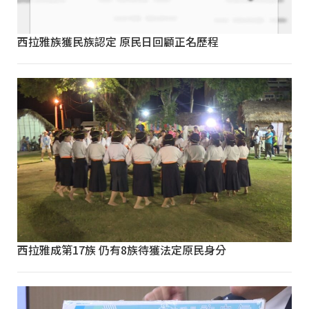
西拉雅族獲民族認定 原民日回顧正名歷程
西拉雅成第17族 仍有8族待獲法定原民身分