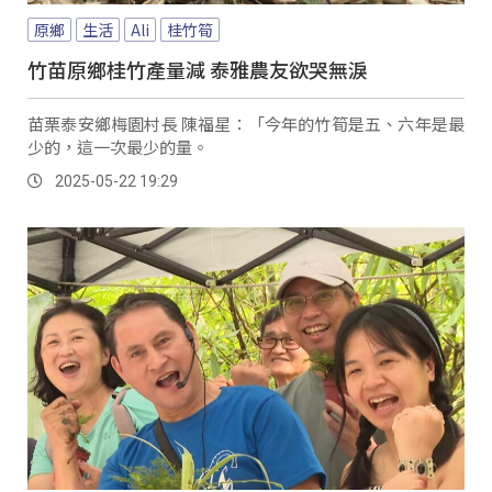
原鄉
生活
Ali
桂竹筍
竹苗原鄉桂竹產量減 泰雅農友欲哭無淚
苗栗泰安鄉梅園村長 陳福星：「今年的竹筍是五、六年是最
少的，這一次最少的量。
2025-05-22 19:29