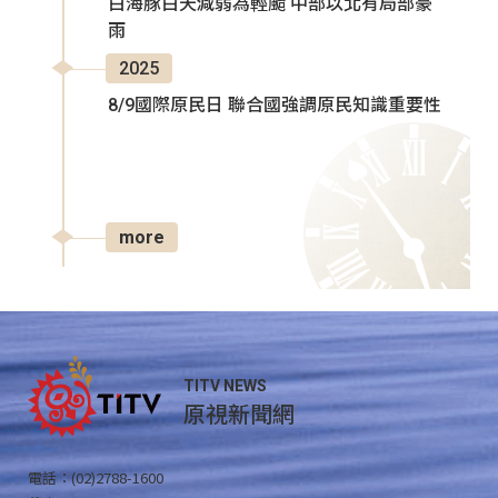
白海豚白天減弱為輕颱 中部以北有局部豪
雨
2025
8/9國際原民日 聯合國強調原民知識重要性
more
TITV NEWS
原視新聞網
電話：(02)2788-1600