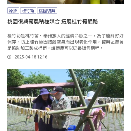
原鄉
桂竹筍
桃園復興
桃園復興筍農積極媒合 拓展桂竹筍通路
桂竹筍是桃竹苗、泰雅族人的經濟命脈之一，為了能夠好好
保存、防止桂竹筍因接觸空氣而出現氧化作用，復興區農會
是協助加工製成桶筍，讓筍農可以延長販售期程。
2025-04-18 12:16