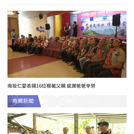
南投仁愛表揚16位模範父親 感謝爸爸辛勞
推薦新聞