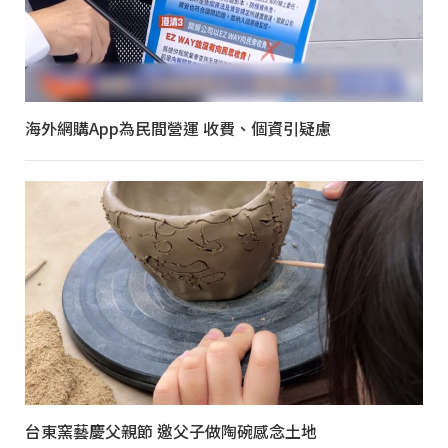
海外網購App為民間營運 收費、個資引疑慮
台東窯藝慶父親節 邀父子做陶碗感念土地