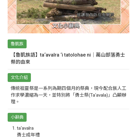
魯凱族
【魯凱族語】ta‘avalra ‘i tatolohae ni｜萬山部落勇士
祭的由來
文化介紹
傳統祖靈祭是一系列為期四個月的祭典，現今配合族人工
作求學濃縮為一天，並特別將「勇士祭(Ta‘avala)」凸顯辦
理。
小辭典
ta‘avalra
勇士成年禮