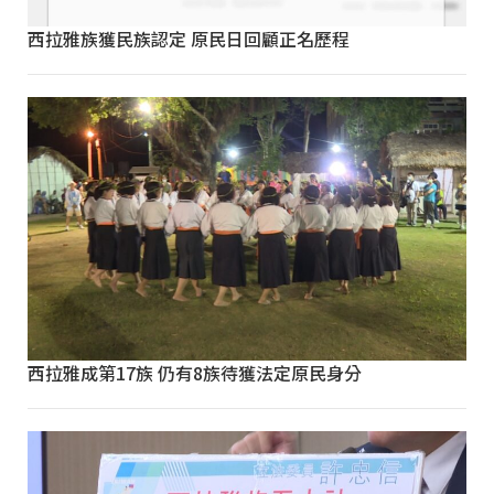
西拉雅族獲民族認定 原民日回顧正名歷程
西拉雅成第17族 仍有8族待獲法定原民身分