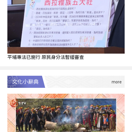
平埔專法已施行 原民身分法暫緩審查
文化小辭典