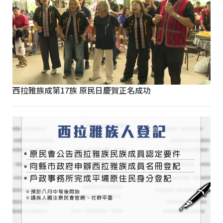
西拉雅族成第17族 原民日慶賀正名成功