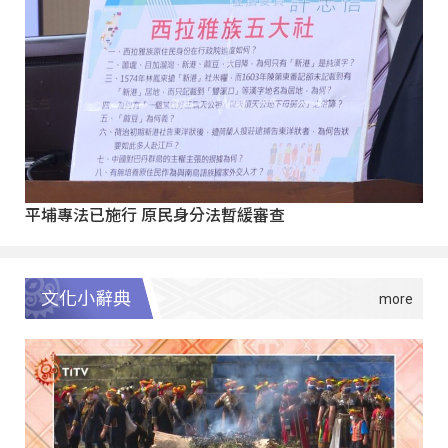
平埔專法已施行 原民身分法暫緩審查
文化小辭典