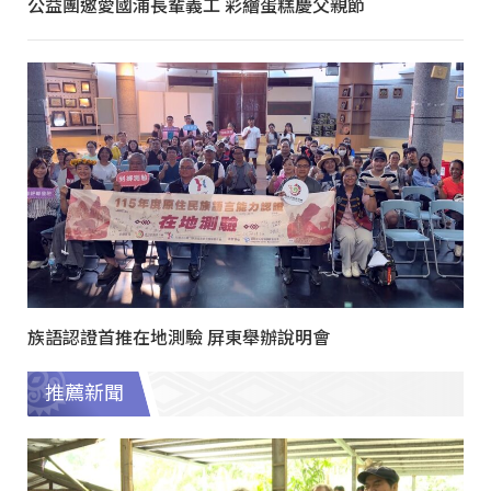
公益團邀愛國浦長輩義工 彩繪蛋糕慶父親節
族語認證首推在地測驗 屏東舉辦說明會
推薦新聞