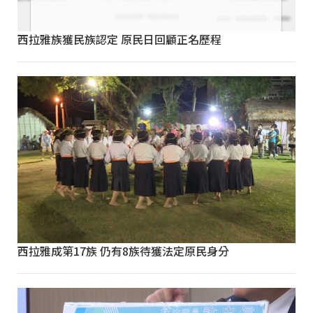
西拉雅族獲民族認定 原民日回顧正名歷程
西拉雅成第17族 仍有8族待獲法定原民身分