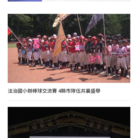
法治國小辦棒球交流賽 4縣市隊伍共襄盛舉