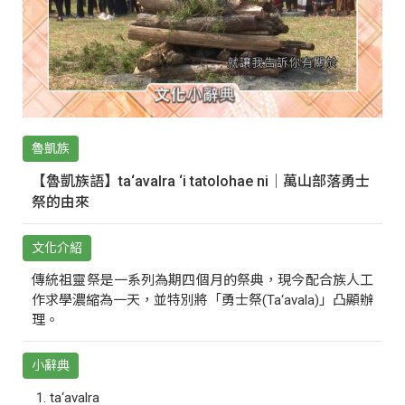
魯凱族
【魯凱族語】ta‘avalra ‘i tatolohae ni｜萬山部落勇士
祭的由來
文化介紹
傳統祖靈祭是一系列為期四個月的祭典，現今配合族人工
作求學濃縮為一天，並特別將「勇士祭(Ta‘avala)」凸顯辦
理。
小辭典
ta‘avalra