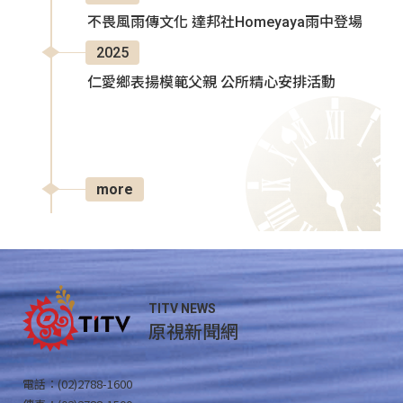
不畏風雨傳文化 達邦社Homeyaya雨中登場
2025
仁愛鄉表揚模範父親 公所精心安排活動
more
TITV NEWS
原視新聞網
電話：(02)2788-1600