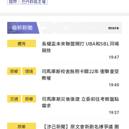
國際
巴丹群島主權
最新新聞
長耀盃未來聯盟開打 UBA和SBL同場
體育
競技
19:47
司馬庫斯校舍無照卡關22年 衝擊童受
原鄉
環境
教權
19:40
司馬庫斯災後復建 立委前往考察盤點
交通
原鄉
需求
19:37
【涉己新聞】原文會新劇名爆爭議 團
原鄉