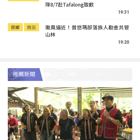
隊8/7赴Tafalong致歉
19:31
颱風逼近！普悠瑪部落族人勘查共管
原鄉
防災
山林
19:20
推薦新聞