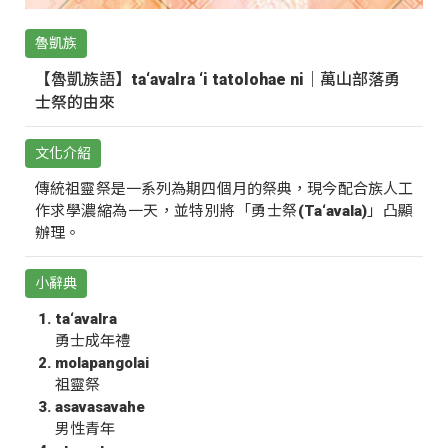
魯凱族
【魯凱族語】ta‘avalra ‘i tatolohae ni｜萬山部落勇
士祭的由來
文化介紹
傳統祖靈祭是一系列為期四個月的祭典，現今配合族人工
作求學濃縮為一天，並特別將「勇士祭(Ta‘avala)」凸顯
辦理。
小辭典
ta‘avalra
勇士成年禮
molapangolai
祖靈祭
asavasavahe
男性青年