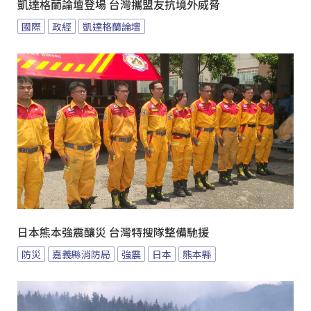
凱達格蘭論壇登場 台灣攜盟友抗境外威脅
國際
政經
凱達格蘭論壇
日本熊本強震釀災 台灣特搜隊整備馳援
防災
嘉義縣消防局
強震
日本
熊本縣