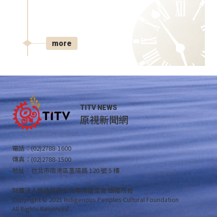
more
TITV NEWS
原視新聞網
電話：(02)2788-1600
傳真：(02)2788-1500
地址：台北市南港區重陽路 120 號 5 樓
財團法人原住民族文化事業基金會 版權所有
Copyright © 2021 Indigenous Peoples Cultural Foundation
All Rights Reserved .