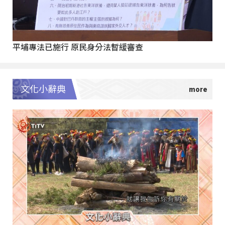
平埔專法已施行 原民身分法暫緩審查
文化小辭典