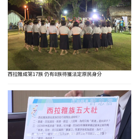
西拉雅成第17族 仍有8族待獲法定原民身分