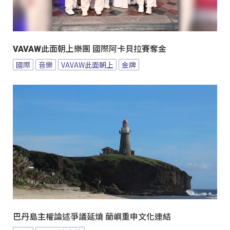
VAVAW此面朝上樂團 國際阿卡貝拉賽奪金
國際
音樂
VAVAW此面朝上
金牌
巴丹島主權論述爭議延燒 蘭嶼重申文化連結