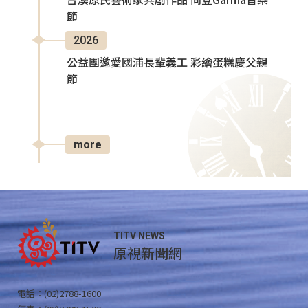
台澳原民藝術家共創作品 同登Garma音樂
節
2026
公益團邀愛國浦長輩義工 彩繪蛋糕慶父親
節
more
TITV NEWS
原視新聞網
電話：(02)2788-1600