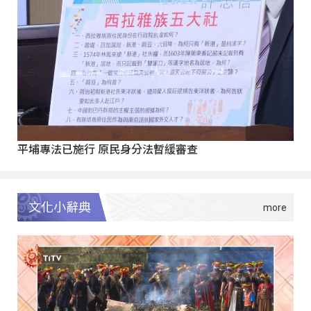
平埔專法已施行 原民身分法暫緩審查
文化小辭典