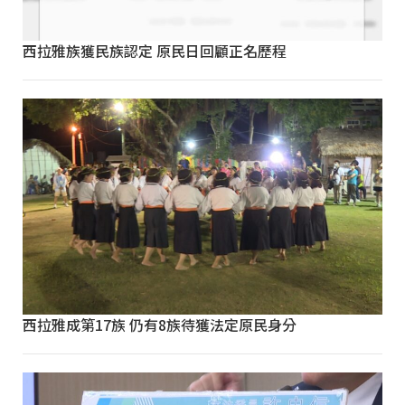
西拉雅族獲民族認定 原民日回顧正名歷程
西拉雅成第17族 仍有8族待獲法定原民身分