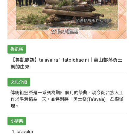
魯凱族
【魯凱族語】ta‘avalra ‘i tatolohae ni｜萬山部落勇士
祭的由來
文化介紹
傳統祖靈祭是一系列為期四個月的祭典，現今配合族人工
作求學濃縮為一天，並特別將「勇士祭(Ta‘avala)」凸顯辦
理。
小辭典
ta‘avalra