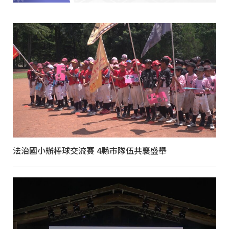
法治國小辦棒球交流賽 4縣市隊伍共襄盛舉