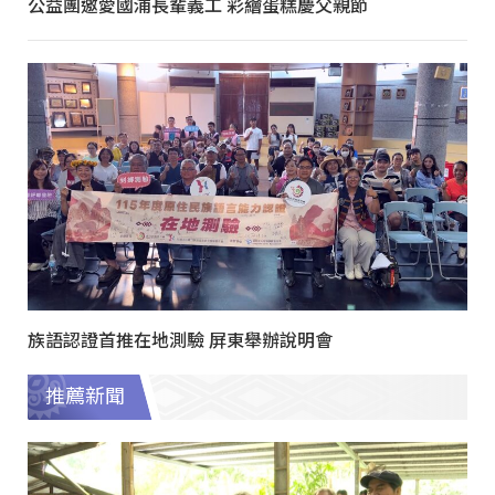
公益團邀愛國浦長輩義工 彩繪蛋糕慶父親節
族語認證首推在地測驗 屏東舉辦說明會
推薦新聞