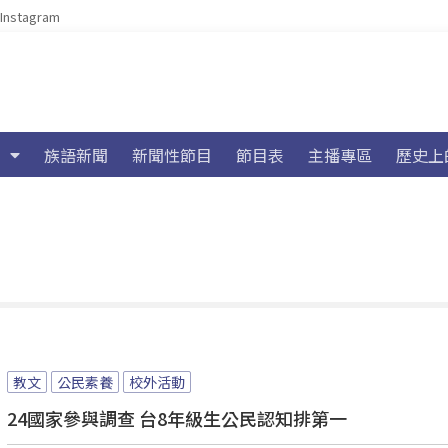
Instagram
族語新聞
新聞性節目
節目表
主播專區
歷史上
教文
公民素養
校外活動
24國家參與調查 台8年級生公民認知排第一