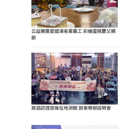
公益團邀愛國浦長輩義工 彩繪蛋糕慶父親
節
族語認證首推在地測驗 屏東舉辦說明會