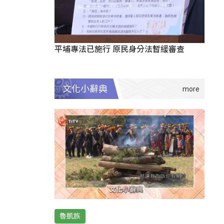
平埔專法已施行 原民身分法暫緩審查
文化小辭典
魯凱族