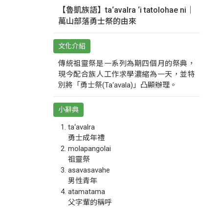
【魯凱族語】ta‘avalra ‘i tatolohae ni｜
萬山部落勇士祭的由來
文化介紹
傳統祖靈祭是一系列為期四個月的祭典，
現今配合族人工作求學濃縮為一天，並特
別將「勇士祭(Ta‘avala)」凸顯辦理。
小辭典
ta‘avalra
勇士成年禮
molapangolai
祖靈祭
asavasavahe
男性青年
atamatama
父字輩的稱呼