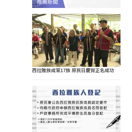
推薦新聞
西拉雅族成第17族 原民日慶賀正名成功