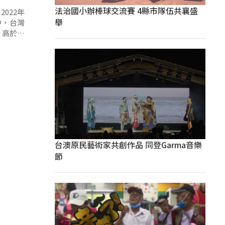
法治國小辦棒球交流賽 4縣市隊伍共襄盛
022年
舉
中，台灣
，高於國
台澳原民藝術家共創作品 同登Garma音樂
節