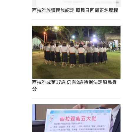
西拉雅族獲民族認定 原民日回顧正名歷程
西拉雅成第17族 仍有8族待獲法定原民身
分