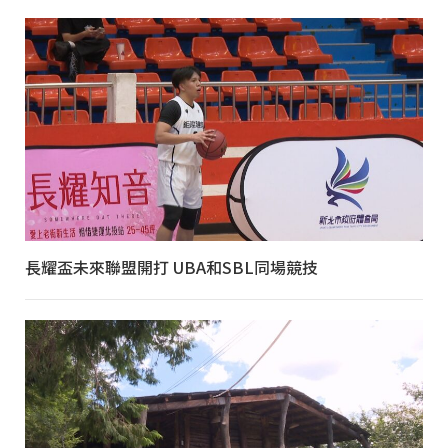
長耀盃未來聯盟開打 UBA和SBL同場競技