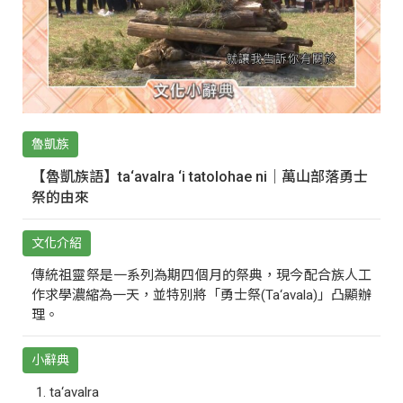
魯凱族
【魯凱族語】ta‘avalra ‘i tatolohae ni｜萬山部落勇士
祭的由來
文化介紹
傳統祖靈祭是一系列為期四個月的祭典，現今配合族人工
作求學濃縮為一天，並特別將「勇士祭(Ta‘avala)」凸顯辦
理。
小辭典
ta‘avalra