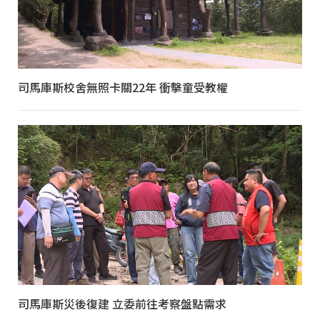
司馬庫斯校舍無照卡關22年 衝擊童受教權
司馬庫斯災後復建 立委前往考察盤點需求