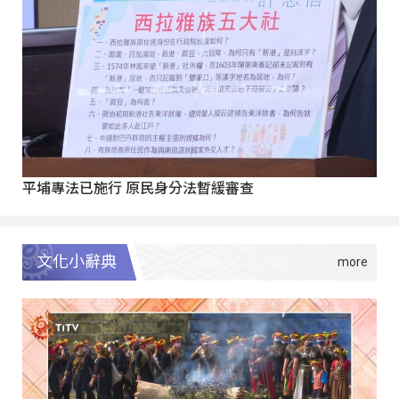
平埔專法已施行 原民身分法暫緩審查
文化小辭典