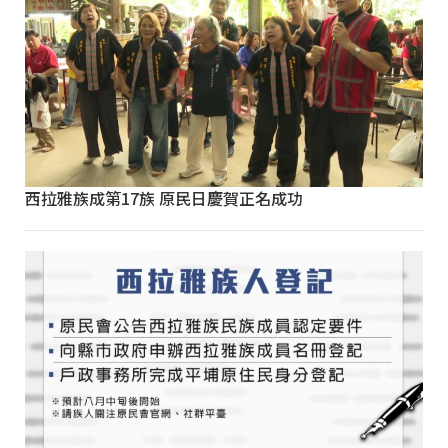
西拉雅族成第17族 原民日慶賀正名成功