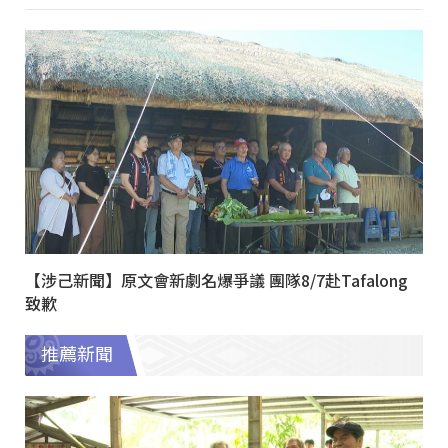
【涉己新聞】原文會新劇名爆爭議 團隊8/7赴Tafalong
致歉
推薦新聞