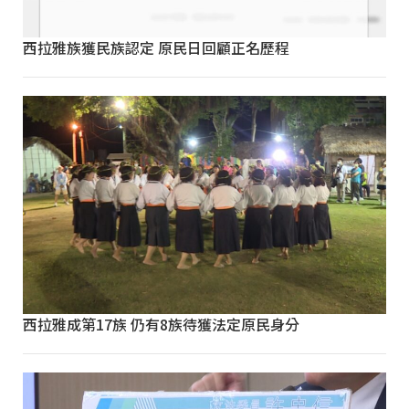
西拉雅族獲民族認定 原民日回顧正名歷程
西拉雅成第17族 仍有8族待獲法定原民身分