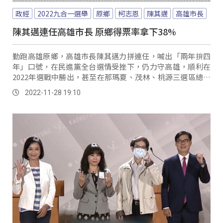
政經
2022九合一選舉
原鄉
柯志恩
陳其邁
高雄市長
陳其邁連任高雄市長 原鄉得票率拿下38%
勤跑高雄原鄉，高雄市長陳其邁力拼連任，喊出「兩年拚四
年」口號，在民進黨全台選情受挫下，仍力守高雄，順利在
2022年選戰中勝出，甚至在那瑪夏、茂林、桃源三選區總得
票率拿下將近38%，比起2018年大選的11%有明顯提升。
2022-11-28 19:10