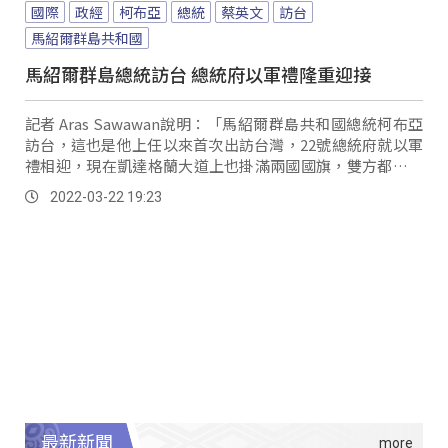
國際
政經
柯布亞
總統
蔡英文
訪台
馬紹爾群島共和國
馬紹爾群島總統訪台 總統府以軍禮隆重迎接
記者 Aras Sawawan說明：「馬紹爾群島共和國總統柯布亞
訪台，這也是他上任以來首次出訪台灣，22號總統府就以軍
禮相迎，現在凱達格蘭大道上也掛滿兩國國旗，雙方都期盼
透過這次出訪行程，加深兩國邦誼。
2022-03-22 19:23
最新新聞