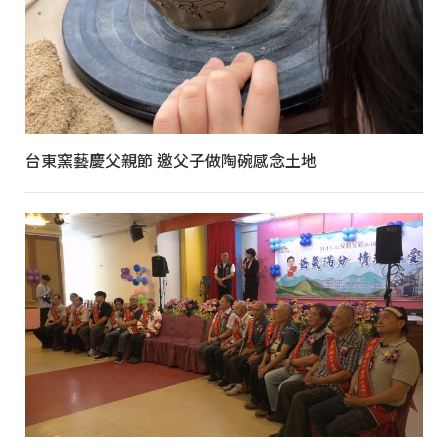
台東窯藝慶父親節 邀父子做陶碗感念土地