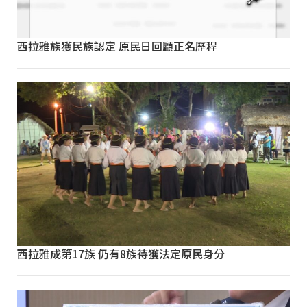
西拉雅族獲民族認定 原民日回顧正名歷程
西拉雅成第17族 仍有8族待獲法定原民身分