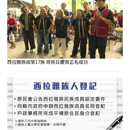
西拉雅族成第17族 原民日慶賀正名成功