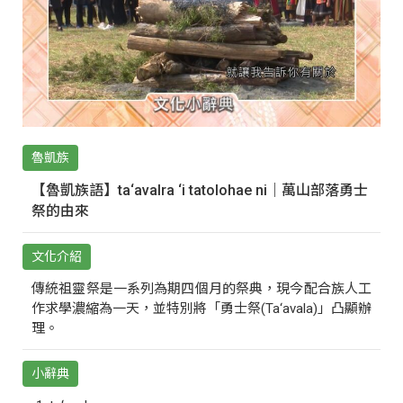
魯凱族
【魯凱族語】ta‘avalra ‘i tatolohae ni｜萬山部落勇士
祭的由來
文化介紹
傳統祖靈祭是一系列為期四個月的祭典，現今配合族人工
作求學濃縮為一天，並特別將「勇士祭(Ta‘avala)」凸顯辦
理。
小辭典