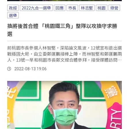
政經
2022九合一選舉
回應
市長
林志堅
桃園
綠營
選舉
換將後首合體 「桃園鐵三角」整隊以攻換守求勝
選
前桃園市長參選人林智堅，深陷論文風波，12號宣布退出選
戰穩固大局，由立委鄭運鵬接棒上陣，而林智堅和鄭運鵬兩
人，13號一早和桃園市長鄭文燦合體參拜，接受媒體訪問時
鄭文燦表示，桃園隊有高度韌性，會迅速整隊變換隊形，桃
2022-08-13 19:06
園一定要贏。