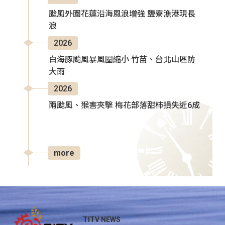
颱風外圍花蓮沿海風浪增強 鹽寮漁港現長
浪
2026
白海豚颱風暴風圈縮小 竹苗、台北山區防
大雨
2026
兩颱風、猴害夾擊 梅花部落甜柿損失近6成
more
TITV NEWS