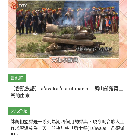
魯凱族
【魯凱族語】ta‘avalra ‘i tatolohae ni｜萬山部落勇士
祭的由來
文化介紹
傳統祖靈祭是一系列為期四個月的祭典，現今配合族人工
作求學濃縮為一天，並特別將「勇士祭(Ta‘avala)」凸顯辦
理。