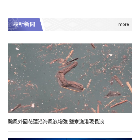
最新新聞
颱風外圍花蓮沿海風浪增強 鹽寮漁港現長浪