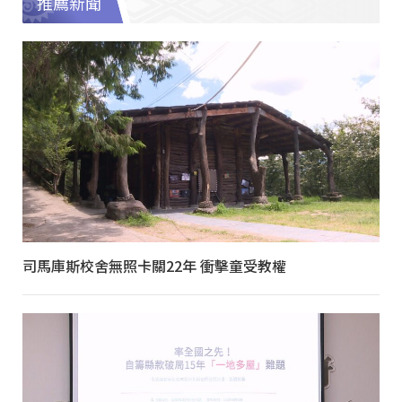
推薦新聞
司馬庫斯校舍無照卡關22年 衝擊童受教權