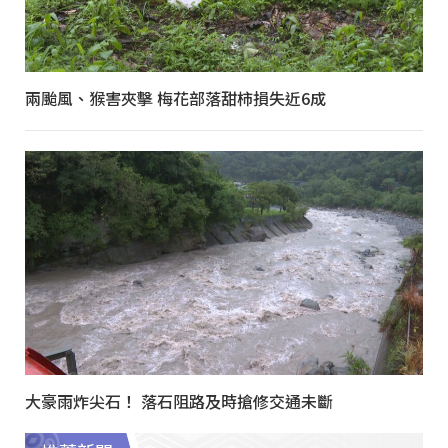
兩颱風、猴害夾擊 梅花部落甜柿損失近6成
大豪雨炸尖石！ 落石阻路及時搶修交通未斷