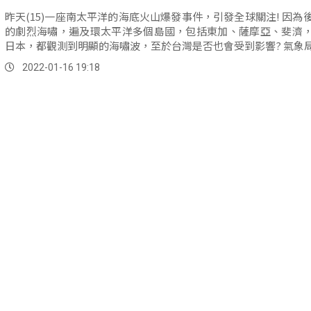
昨天(15)一座南太平洋的海底火山爆發事件，引發全球關注! 因為
的劇烈海嘯，遍及環太平洋多個島國，包括東加、薩摩亞、斐濟
日本，都觀測到明顯的海嘯波，至於台灣是否也會受到影響? 氣象局回
2022-01-16 19:18