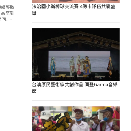
法治國小辦棒球交流賽 4縣市隊伍共襄盛
後續導致
舉
，甚至到
...。
台澳原民藝術家共創作品 同登Garma音樂
節