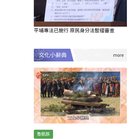
平埔專法已施行 原民身分法暫緩審查
文化小辭典
魯凱族