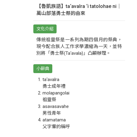
【魯凱族語】ta‘avalra ‘i tatolohae ni｜
萬山部落勇士祭的由來
文化介紹
傳統祖靈祭是一系列為期四個月的祭典，
現今配合族人工作求學濃縮為一天，並特
別將「勇士祭(Ta‘avala)」凸顯辦理。
小辭典
ta‘avalra
勇士成年禮
molapangolai
祖靈祭
asavasavahe
男性青年
atamatama
父字輩的稱呼