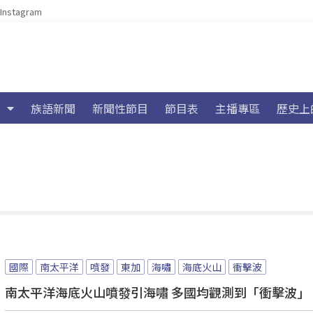
Instagram
族語新聞
新聞性節目
節目表
主播專區
歷史上
國際
南太平洋
噴發
東加
海嘯
海底火山
衝擊波
南太平洋海底火山噴發引海嘯 多國均觀測到「衝擊波」