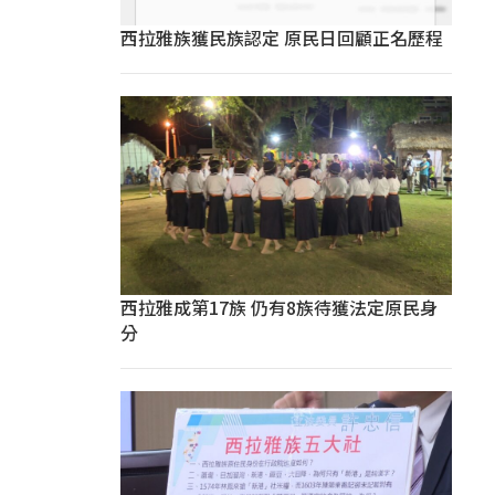
西拉雅族獲民族認定 原民日回顧正名歷程
西拉雅成第17族 仍有8族待獲法定原民身
分