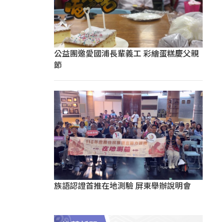
公益團邀愛國浦長輩義工 彩繪蛋糕慶父親
節
族語認證首推在地測驗 屏東舉辦說明會