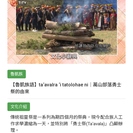
魯凱族
【魯凱族語】ta‘avalra ‘i tatolohae ni｜萬山部落勇士
祭的由來
文化介紹
傳統祖靈祭是一系列為期四個月的祭典，現今配合族人工
作求學濃縮為一天，並特別將「勇士祭(Ta‘avala)」凸顯辦
理。