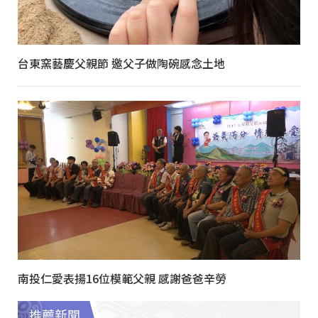
台東窯藝慶父親節 邀父子做陶碗感念土地
南投仁愛表揚16位模範父親 感謝爸爸辛勞
推薦新聞