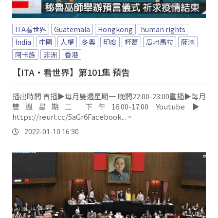
ITA看世界
Guatemala
Hongkong
human rights
India
中國
人權
冬奧
印度
杯葛
瓜地馬拉
薩滿
阿卡族
非洲
香港
【ITA・看世界】第101集 預告
播出時間 首播▶️每月雙週星期一 晚間22:00-23:00重播▶️每月
雙週星期二 下午16:00-17:00 Youtube ▶️
https://reurl.cc/5aGr6Facebook...。
2022-01-10 16:30