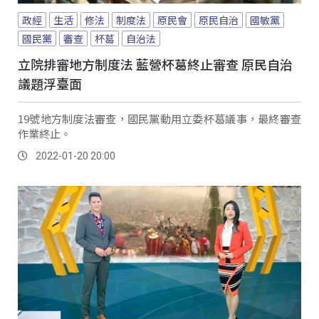
政經
生活
修法
制度法
原民會
原民自治
國敏黨
國民黨
審查
杯葛
自治法
立院排審地方制度法 藍營杯葛終止審查 原民自治
議題浮臺面
19號地方制度法審查，國民黨動用立委杯葛議事，最終審查
作業終止。
2022-01-20 20:00