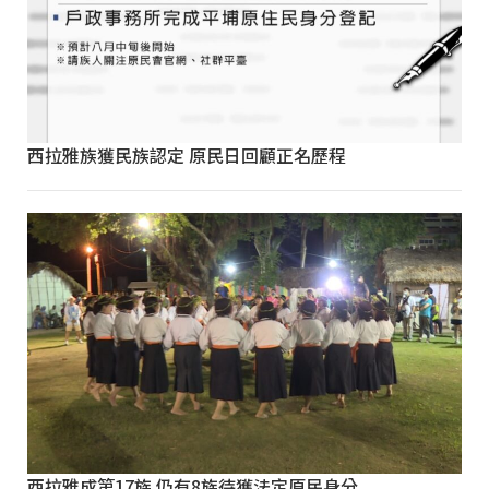
西拉雅族獲民族認定 原民日回顧正名歷程
西拉雅成第17族 仍有8族待獲法定原民身分