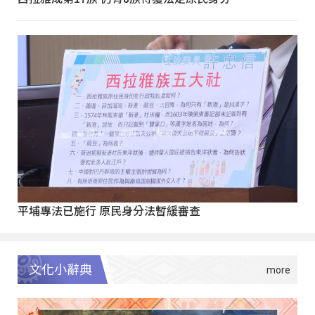
平埔專法已施行 原民身分法暫緩審查
文化小辭典