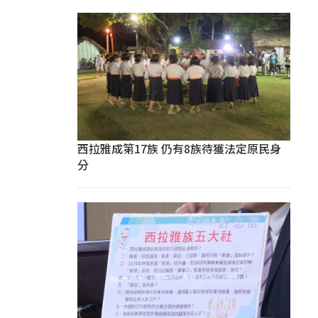
西拉雅成第17族 仍有8族待獲法定原民身
分