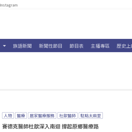
Instagram
族語新聞
新聞性節目
節目表
主播專區
歷史上
人物
醫療
居家醫療服務
杜歆醫師
駐點太麻里
賽德克醫師杜歆深入南迴 撐起原鄉醫療路