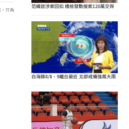
范織欽涉索回扣 橋檢發動搜索120萬交保
道，只為
白海豚8/8、9離台最近 北部戒備強風大雨