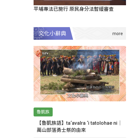
平埔專法已施行 原民身分法暫緩審查
文化小辭典
魯凱族
【魯凱族語】ta‘avalra ‘i tatolohae ni｜
萬山部落勇士祭的由來