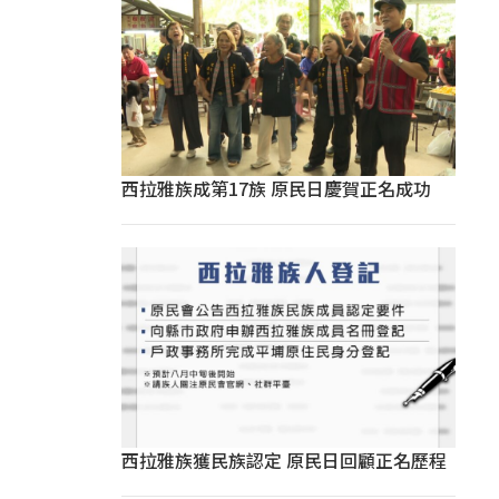
西拉雅族成第17族 原民日慶賀正名成功
西拉雅族獲民族認定 原民日回顧正名歷程