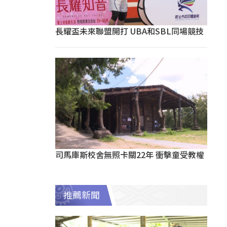
長耀盃未來聯盟開打 UBA和SBL同場競技
司馬庫斯校舍無照卡關22年 衝擊童受教權
推薦新聞