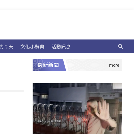
的今天
文化小辭典
活動訊息
最新新聞